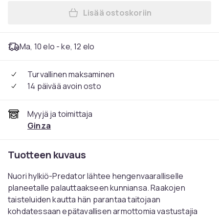
Lisää ostoskoriin
Lisää Predator: Badlands (B
Ma, 10 elo - ke, 12 elo
Turvallinen maksaminen
14 päivää avoin osto
Myyjä ja toimittaja
Ginza
Tuotteen kuvaus
Nuori hylkiö-Predator lähtee hengenvaaralliselle
planeetalle palauttaakseen kunniansa. Raakojen
taisteluiden kautta hän parantaa taitojaan
kohdatessaan epätavallisen armottomia vastustajia