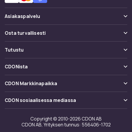
Asiakaspalvelu
Usein kysyttyä (UKK)
Osta turvallisesti
Seuraa pakettia
Maksuvaihtoehdot
Tutustu
Peruuta & palauta tästä
Toimitus
Kategoriat
Ota yhteyttä
CDONista
Käyttöehdot
Tuotemerkit
Tietoa meistä
Takaisinvedot
CDON Markkinapaikka
Oppaat
Asiakasarvionnit
Merchant Help Center
CDON sosiaalisessa mediassa
Työskentele kanssamme
Investor relations
Copyright © 2010-2026 CDON AB
CDON AB, Yrityksen tunnus: 556406-1702
Saavutettavuusseloste