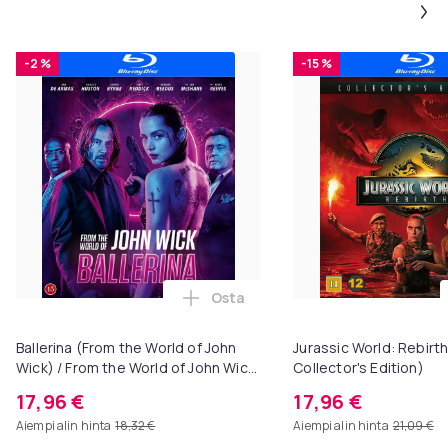
-2 %
-15 %
Osta
Lisää Ballerina (From the World o
Ballerina (From the World of John
Jurassic World: Rebirth 
Wick) / From the World of John Wick:
Collector's Edition)
Ballerina (Blu-ray)
17,96 €
17,96 €
Aiempi alin hinta
18,32 €
Aiempi alin hinta
21,09 €