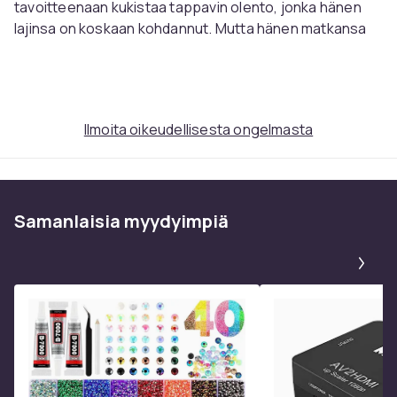
tavoitteenaan kukistaa tappavin olento, jonka hänen
lajinsa on koskaan kohdannut. Mutta hänen matkansa
johtaa odottamattomaan liittoutumaan - ja vielä
suuremman pahan löytämiseen.
NÄYTTELIJÄT:
Ilmoita oikeudellisesta ongelmasta
Elle Fanning
Dimitrius Schuster-Koloamatangi
Reuben de Jong
Mike Homik
Samanlaisia ​​myydyimpiä
MUUTA:
Pa
Mediatyyppi: Blu-ray
Tuotantovuosi: 2025
Tuotantomaa: USA
Ohjaus: Dan Trachtenberg
Tuottaja: John Davis
Ikäraja: 15 vuotta
Alue: 2