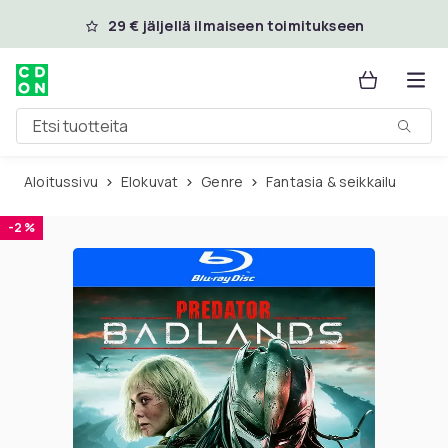
Ohita ja siirry pääsisältöön
29 € jäljellä ilmaiseen toimitukseen
Etsi tuotteita
Aloitussivu
Elokuvat
Genre
Fantasia & seikkailu
-2 %