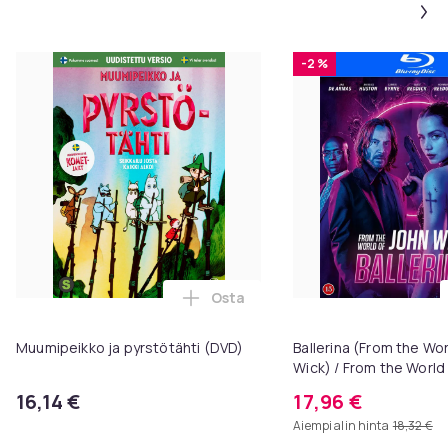
-2 %
Osta
Lisää Muumipeikko ja pyrstötäht
Muumipeikko ja pyrstötähti (DVD)
Ballerina (From the Wor
Wick) / From the World
Ballerina (Blu-ray)
16,14 €
17,96 €
Aiempi alin hinta
18,32 €