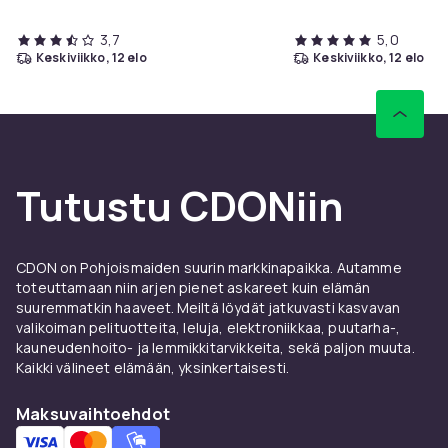
3,7
5,0
keskiviikko, 12 elo
keskiviikko, 12 elo
Tutustu CDONiin
CDON on Pohjoismaiden suurin markkinapaikka. Autamme
toteuttamaan niin arjen pienet askareet kuin elämän
suuremmatkin haaveet. Meiltä löydät jatkuvasti kasvavan
valikoiman pelituotteita, leluja, elektroniikkaa, puutarha-,
kauneudenhoito- ja lemmikkitarvikkeita, sekä paljon muuta.
Kaikki välineet elämään, yksinkertaisesti.
Maksuvaihtoehdot