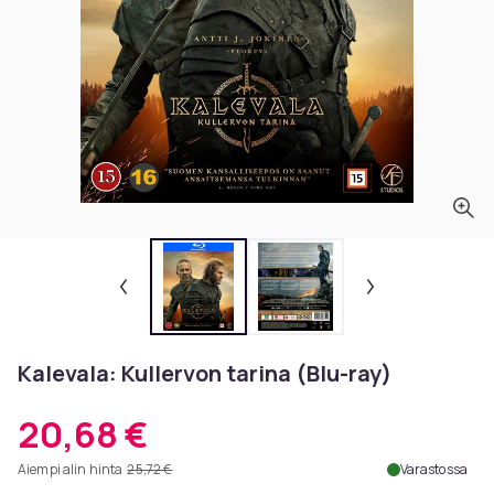
Kalevala: Kullervon tarina (Blu-ray)
20,68 €
Aiempi alin hinta
25,72 €
Varastossa