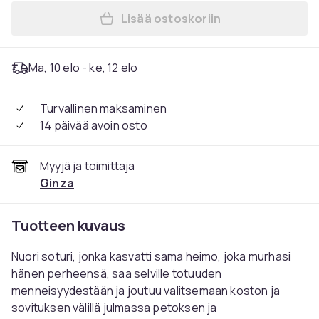
Lisää ostoskoriin
Lisää Kalevala: Kullervon ta
Ma, 10 elo - ke, 12 elo
Turvallinen maksaminen
14 päivää avoin osto
Myyjä ja toimittaja
Ginza
Tuotteen kuvaus
Nuori soturi, jonka kasvatti sama heimo, joka murhasi
hänen perheensä, saa selville totuuden
menneisyydestään ja joutuu valitsemaan koston ja
sovituksen välillä julmassa petoksen ja