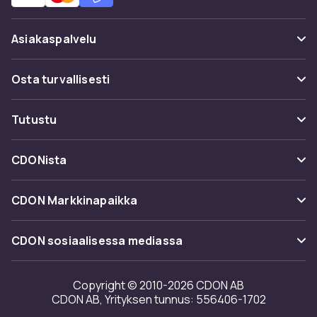
Asiakaspalvelu
Usein kysyttyä (UKK)
Osta turvallisesti
Seuraa pakettia
Maksuvaihtoehdot
Tutustu
Peruuta & palauta tästä
Toimitus
Kategoriat
Ota yhteyttä
CDONista
Käyttöehdot
Tuotemerkit
Tietoa meistä
Takaisinvedot
CDON Markkinapaikka
Oppaat
Asiakasarvionnit
Merchant Help Center
CDON sosiaalisessa mediassa
Työskentele kanssamme
Investor relations
Copyright © 2010-2026 CDON AB
CDON AB, Yrityksen tunnus: 556406-1702
Saavutettavuusseloste