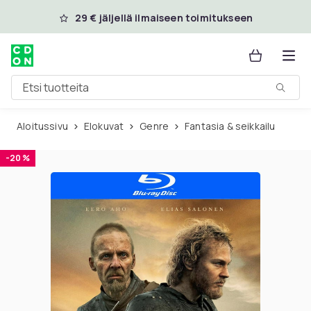
Ohita ja siirry pääsisältöön
29 € jäljellä ilmaiseen toimitukseen
Etsi tuotteita
Aloitussivu
Elokuvat
Genre
Fantasia & seikkailu
-20 %