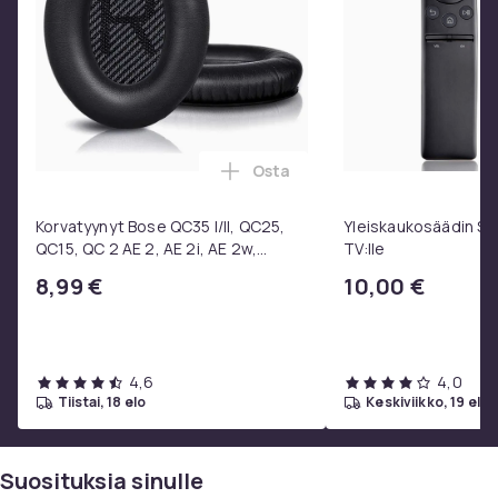
Carla Harrison-Hodge
Rowan Robinson
Edward Ashley
Danny Collins
Ross Anderson
Bertie Carvel
Sam Spruell
Osta
Lisää Korvatyynyt Bose QC35 I/
Finn Bennett
Youssef Kerkour
Korvatyynyt Bose QC35 I/II, QC25,
Yleiskaukosäädin S
Steve Wall
QC15, QC 2 AE 2, AE 2i, AE 2w,
TV:lle
Bill Ward
SoundTrue, SoundLink Black
8,99 €
10,00 €
William Houston
MUUTA:
Mediatyyppi: Blu-ray
4,6
4,0
Tuotantovuosi: 2025
tiistai, 18 elo
keskiviikko, 19 elo
Tuotantomaa: USA
Ikäraja: 15 vuotta
Suosituksia sinulle
Alue: 2