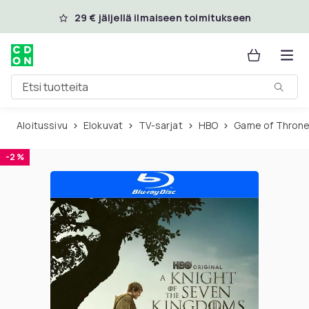
Ohita ja siirry pääsisältöön
29 € jäljellä ilmaiseen toimitukseen
Etsi tuotteita
Aloitussivu
Elokuvat
TV-sarjat
HBO
Game of Thron
-2 %