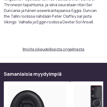
Thronesin tapahtumia, ja siinä seurataan ritari Ser
Duncania ja hänen aseenkantajaansa Eggia. Duncan
the Tallin roolissa nähdään Peter Claffey sarjasta
Vikings: Valhalla ja Eggin roolissa Dexter Sol Ansell.
\"A Knight of the Seven Kingdoms\" on kolmas
Westerosiin sijoittuva sarja.
Ilmoita oikeudellisesta ongelmasta
NÄYTTELIJÄT:
Peter Claffey
Dexter Sol Ansell
Daniel Ings
Samanlaisia ​​myydyimpiä
Shaun Thomas
Tanzyn Crawford
Danny Webb
Henry Ashton
Daniel Monks
Tom Vaughan-Lawlor