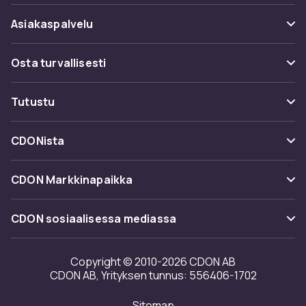
Asiakaspalvelu
Usein kysyttyä (UKK)
Osta turvallisesti
Seuraa pakettia
Maksuvaihtoehdot
Tutustu
Peruuta & palauta tästä
Toimitus
Kategoriat
Ota yhteyttä
CDONista
Käyttöehdot
Tuotemerkit
Tietoa meistä
Takaisinvedot
CDON Markkinapaikka
Oppaat
Asiakasarvionnit
Merchant Help Center
CDON sosiaalisessa mediassa
Työskentele kanssamme
Investor relations
Copyright © 2010-2026 CDON AB
CDON AB, Yrityksen tunnus: 556406-1702
Saavutettavuusseloste
Sitemap