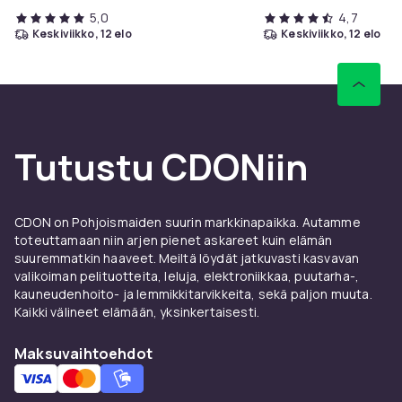
Tuoteturvallisuustiedot
5,0
4,7
keskiviikko, 12 elo
keskiviikko, 12 elo
Tutustu CDONiin
CDON on Pohjoismaiden suurin markkinapaikka. Autamme
toteuttamaan niin arjen pienet askareet kuin elämän
suuremmatkin haaveet. Meiltä löydät jatkuvasti kasvavan
valikoiman pelituotteita, leluja, elektroniikkaa, puutarha-,
kauneudenhoito- ja lemmikkitarvikkeita, sekä paljon muuta.
Kaikki välineet elämään, yksinkertaisesti.
Maksuvaihtoehdot