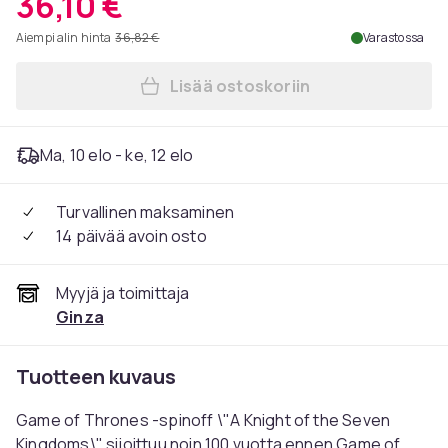
36,10 €
Aiempi alin hinta
36,82 €
Varastossa
Lisää ostoskoriin
Lisää A Knight of the Seven
Ma, 10 elo - ke, 12 elo
Turvallinen maksaminen
14 päivää avoin osto
Myyjä ja toimittaja
Ginza
Tuotteen kuvaus
Game of Thrones -spinoff \"A Knight of the Seven
Kingdoms\" sijoittuu noin 100 vuotta ennen Game of