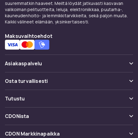
suuremmatkin haaveet. Meiltä löydät jatkuvasti kasvavan
4K Blu-ray: Aluevapaa
valikoiman pelituotteita, leluja, elektroniikkaa, puutarha-,
Genre: Draama, eepos, historia, elämäkerta
kauneudenhoito- ja lemmikkitarvikkeita, sekä paljon muuta.
Julkaisija: SF Studios
Kaikki välineet elämään, yksinkertaisesti.
Julkaisuvuosi: 1959
Maksuvaihtoehdot
Julkaisupäivä: 30.03.2026
Ohjaaja: William Wyler
Näyttelijät: Charlton Heston, Jack Hawkins, Haya
Harareet,
Asiakaspalvelu
Stephen Boyd, Hugh Griffith, Martha Scott
Tuotenro
Usein kysyttyä (UKK)
Osta turvallisesti
12a377cc-dccd-50ce-8482-756b3fb0f8ca
Seuraa pakettia
Maksuvaihtoehdot
Tuoteturvallisuustiedot
Tutustu
Peruuta & palauta tästä
Toimitus
Kategoriat
Ota yhteyttä
CDONista
Käyttöehdot
Tuotemerkit
Tietoa meistä
Takaisinvedot
CDON Markkinapaikka