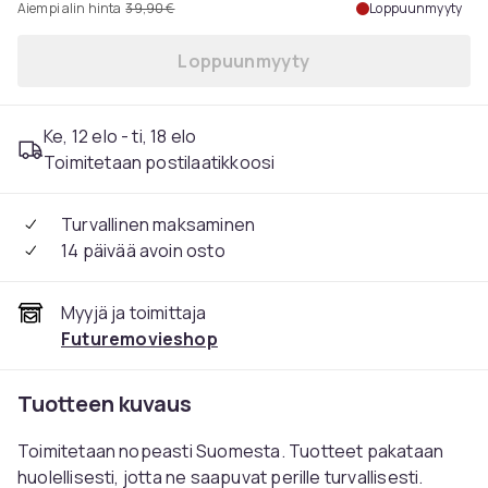
Aiempi alin hinta
39,90 €
Loppuunmyyty
Loppuunmyyty
Ke, 12 elo - ti, 18 elo
Toimitetaan postilaatikkoosi
Turvallinen maksaminen
14 päivää avoin osto
Myyjä ja toimittaja
Futuremovieshop
Tuotteen kuvaus
Toimitetaan nopeasti Suomesta. Tuotteet pakataan
huolellisesti, jotta ne saapuvat perille turvallisesti.