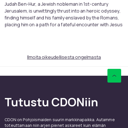
Judah Ben-Hur, a Jewish nobleman in 1st-century
Jerusalem, is unwittingly thrust into an heroic odyssey,
finding himself and his family enslaved by the Romans,
placing him on a path for a fateful encounter with Jesus
Christ and to ultimately face his tormentors during a
furious chariot race. Filmed in MGMCamera65
(UltraPanavision)
Alkuperäinen nimi: Ben-Hur
Ilmoita oikeudellisesta ongelmasta
Ääni: Englanti Dolby Atmos
Tekstitys: Suomi, ruotsi, englanti, tanska, norja
Kuva:
HDR: Dolby Vision, HDR10
Kuvasuhde: 2.75:1
Kesto: 222 min
Tutustu CDONiin
Ikäraja: MEKU 12
Levyt:
Steelbook 4K Ultra HD
CDON on Pohjoismaiden suurin markkinapaikka. Autamme
Kolme levyä (1 BD-100, 1 BD-66, 1 BD-50)
toteuttamaan niin arjen pienet askareet kuin elämän
Aluekoodi: