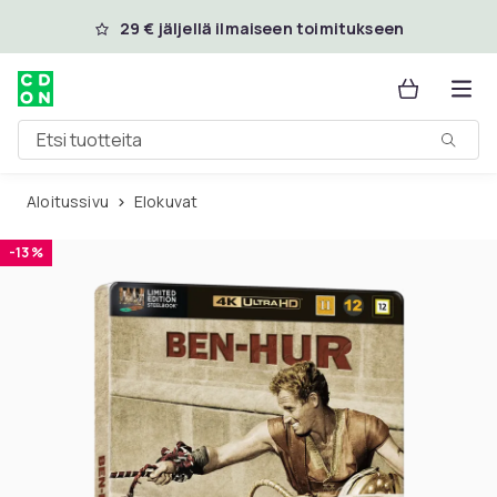
Ohita ja siirry pääsisältöön
29 € jäljellä ilmaiseen toimitukseen
Etsi tuotteita
Aloitussivu
Elokuvat
-13 %