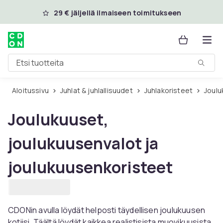
Ohita ja siirry pääsisältöön
29 € jäljellä ilmaiseen toimitukseen
Etsi tuotteita
Aloitussivu
Juhlat & juhlallisuudet
Juhlakoristeet
Joul
Joulukuuset,
joulukuusenvalot ja
joulukuusenkoristeet
CDONin avulla löydät helposti täydellisen joulukuusen
kotiisi. Täältä löydät kaikkea realistisista muovikuusista