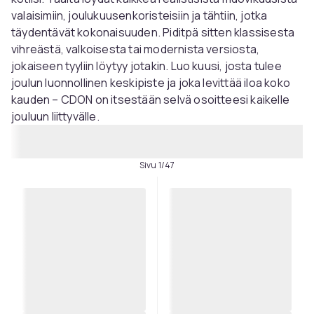
valaisimiin, joulukuusenkoristeisiin ja tähtiin, jotka
täydentävät kokonaisuuden. Piditpä sitten klassisesta
vihreästä, valkoisesta tai modernista versiosta,
jokaiseen tyyliin löytyy jotakin. Luo kuusi, josta tulee
joulun luonnollinen keskipiste ja joka levittää iloa koko
kauden – CDON on itsestään selvä osoitteesi kaikelle
jouluun liittyvälle.
Sivu 1/47