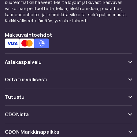
suuremmatkin haaveet. Meiltä löydät jatkuvasti kasvavan
valikoiman pelituotteita, leluja, elektroniikkaa, puutarha-,
kauneudenhoito- ja lemmikkitarvikkeita, sekä paljon muuta.
Kaikki välineet elämään, yksinkertaisesti.
Maksuvaihtoehdot
Asiakaspalvelu
Usein kysyttyä (UKK)
Osta turvallisesti
Seuraa pakettia
Maksuvaihtoehdot
Tutustu
Peruuta & palauta tästä
Toimitus
Kategoriat
Ota yhteyttä
CDONista
Käyttöehdot
Tuotemerkit
Tietoa meistä
Takaisinvedot
CDON Markkinapaikka
Oppaat