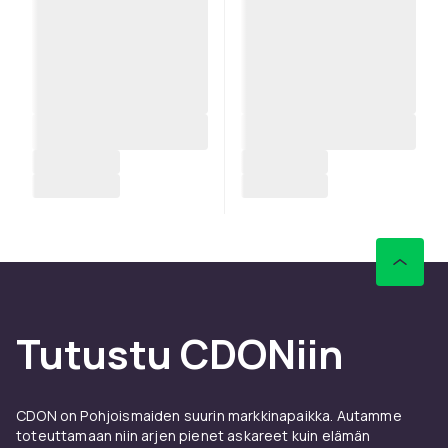
Tutustu CDONiin
CDON on Pohjoismaiden suurin markkinapaikka. Autamme
toteuttamaan niin arjen pienet askareet kuin elämän