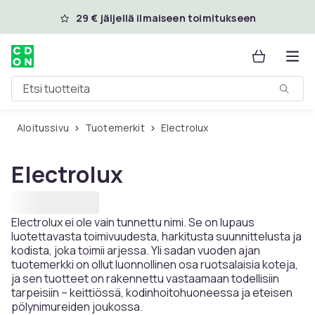
Ohita ja siirry pääsisältöön
29 € jäljellä ilmaiseen toimitukseen
Etsi tuotteita
Aloitussivu
Tuotemerkit
Electrolux
Electrolux
Electrolux ei ole vain tunnettu nimi. Se on lupaus
luotettavasta toimivuudesta, harkitusta suunnittelusta ja
kodista, joka toimii arjessa. Yli sadan vuoden ajan
tuotemerkki on ollut luonnollinen osa ruotsalaisia ​​koteja,
ja sen tuotteet on rakennettu vastaamaan todellisiin
tarpeisiin – keittiössä, kodinhoitohuoneessa ja eteisen
pölynimureiden joukossa.