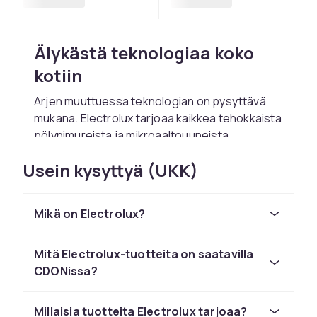
Älykästä teknologiaa koko
kotiin
Arjen muuttuessa teknologian on pysyttävä
mukana. Electrolux tarjoaa kaikkea tehokkaista
pölynimureista ja mikroaaltouuneista
suurempiin kodinkoneisiin, kuten jääkaappeihin
Usein kysyttyä (UKK)
ja astianpesukoneisiin – kaikki suunniteltu
helpottamaan elämää. Nämä ovat tuotteita,
jotka eivät vaadi käyttöohjetta joka kerta. Sen
Mikä on Electrolux?
sijaan ne tarjoavat selkeitä toimintoja, älykkäitä
yksityiskohtia ja heti havaittavaa laatua.
Mitä Electrolux-tuotteita on saatavilla
Jokainen ratkaisu kantaa samaa ajatusta:
CDONissa?
teknologian tulisi toimia kanssasi, ei sinua
vastaan.
Millaisia tuotteita Electrolux tarjoaa?