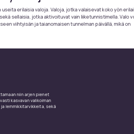
useita erilaisia ​​valoja. Valoja, jotka valaisevat koko yön erilai
 sekä sellaisia, jotka aktivoituvat vain liiketunnistimella. Valo 
een viihtyisän ja taianomaisen tunnelman päivällä, mikä on
hja leikille ja mielikuvitukselle. Saatavilla on myös yövaloja, j
taa suoraan pistorasiaan ja jotka aktivoituvat vain, kun huon
a aikoina on pimeää, ja valo syttyy vain, jos lapsi liikkuu tai he
inä tai lapsi ette aina halua valoa ympärillenne, vaan vain tarvi
mella varustettu valo voi olla hyvä monissa paikoissa talossa,
lkopuolella tai keittiössä. Silloin kaikki voivat liikkua turvalli
ätkä tarvitse pelätä kompastumista.
rojektorit
amaan niin arjen pienet
vasti kasvavan valikoiman
ti tiedät, että on olemassa valoja, jotka heijastavat kuvioita
 ja lemmikkitarvikkeita, sekä
erilaisten hahmojen muodossa, kuten tähtitaivaan tai galaksin
 Tähtiprojektori on sekä tunnelmallinen että rauhoittava yöll
ukahtamaisillaan. Näkeminen suoraan sängyn yläpuolelle on 
. Galaksilampun avulla lapsesi huoneen katto muuttuu galaks