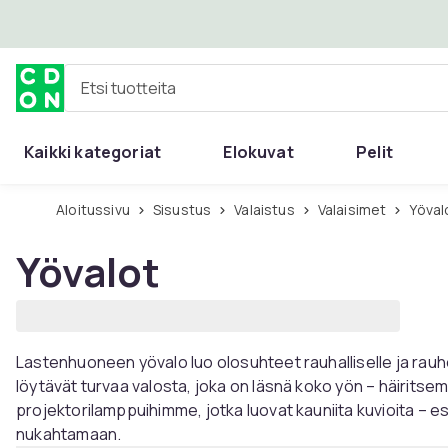
Ohita ja siirry pääsisältöön
Etsi tuotteita
Kaikki kategoriat
Elokuvat
Pelit
Aloitussivu
Sisustus
Valaistus
Valaisimet
Yöva
Yövalot
Lastenhuoneen yövalo luo olosuhteet rauhalliselle ja rauh
löytävät turvaa valosta, joka on läsnä koko yön – häirits
projektorilamppuihimme, jotka luovat kauniita kuvioita – e
nukahtamaan.