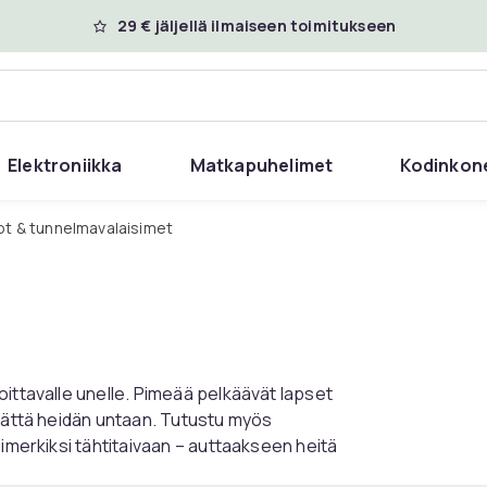
29 € jäljellä ilmaiseen toimitukseen
Elektroniikka
Matkapuhelimet
Kodinkon
lot & tunnelmavalaisimet
oittavalle unelle. Pimeää pelkäävät lapset
emättä heidän untaan. Tutustu myös
simerkiksi tähtitaivaan – auttaakseen heitä