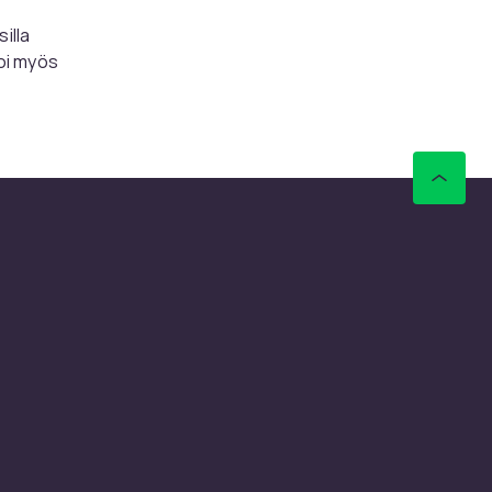
silla
voi myös
otka on
eessa on
rää – hyvä
ttaessa.
 kuten
sesti
 seinille
ä, kun
monien
iksi