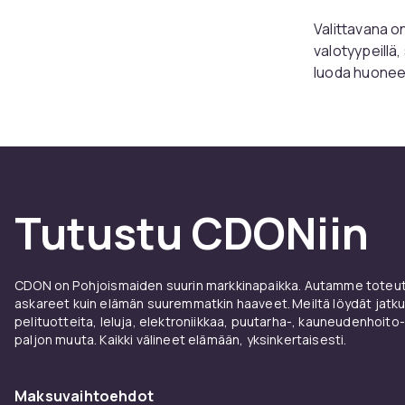
Valittavana on 
valotyypeillä,
luoda huonees
täydellinen po
helppo sijoit
liikettä. Muin
silloin, kun s
Liiketunnisti
kylpyhuoneen u
Tutustu CDONiin
pimeässä eiv
Tähtip
CDON on Pohjoismaiden suurin markkinapaikka. Autamme toteutt
askareet kuin elämän suuremmatkin haaveet. Meiltä löydät jatku
Todennäköises
pelituotteita, leluja, elektroniikkaa, puutarha-, kauneudenhoito-
ja kattoihin 
paljon muuta. Kaikki välineet elämään, yksinkertaisesti.
planeettojen.
lapsesi on n
Maksuvaihtoehdot
lasten unelma