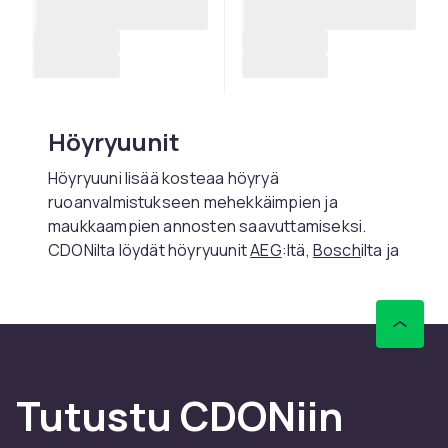
Höyryuunit
Höyryuuni lisää kosteaa höyryä
ruoanvalmistukseen mehekkäimpien ja
maukkaampien annosten saavuttamiseksi.
CDONilta löydät höyryuunit
AEG
:ltä,
Bosch
ilta ja
Electrolux
ilta.
Höyryuunit ovat saatavilla erillisinä
höyryuuneina ja yhdistettynä höyry- ja
kiertoilmauuneina. Yhdistelmähöyryuunit ovat
monipuolisempia.
Tutustu CDONiin
Valinta ja huolto