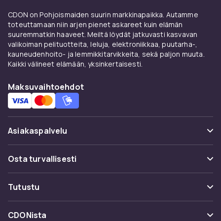
Puhdistus vaatii, että vesisäiliö ja höyrykammio
CDON on Pohjoismaiden suurin markkinapaikka. Autamme
puhdistetaan säännöllisesti kalkkirasitteen
toteuttamaan niin arjen pienet askareet kuin elämän
estämiseksi.
suuremmatkin haaveet. Meiltä löydät jatkuvasti kasvavan
valikoiman pelituotteita, leluja, elektroniikkaa, puutarha-,
Katso myös CDONilta
kauneudenhoito- ja lemmikkitarvikkeita, sekä paljon muuta.
Kaikki välineet elämään, yksinkertaisesti.
Katso
mikroaaltouunit
,
yhdistelmäuunit
,
uunit
CDONilta kilpailukykyiseen hintaan turvallisella
Maksuvaihtoehdot
ostamisella.
CDONilta löydät täydellisen valikoiman
kodinkojeita
Samsung
ilta,
LG
:ltä,
Bosch
ilta,
Asiakaspalvelu
Siemens
ilta,
AEG
:ltä ja
Electrolux
ilta
kilpailukykyiseen hintaan turvallisella
Usein kysyttyä (UKK)
ostamisella ja nopealla toimituksella.
Osta turvallisesti
Modernit kodinkoneet on suunniteltu pitkälle
Seuraa pakettia
käyttöiälle, korkealle energiatehokkuudelle ja
Maksuvaihtoehdot
Tutustu
Peruuta & palauta tästä
maksimaalisen käyttäjäystävällisyydelle. Osta
Toimitus
tunnettujen merkkien kodinkojeita parhaan
Kategoriat
Ota yhteyttä
CDONista
laadun varmistamiseksi. Energiatehokkuus on