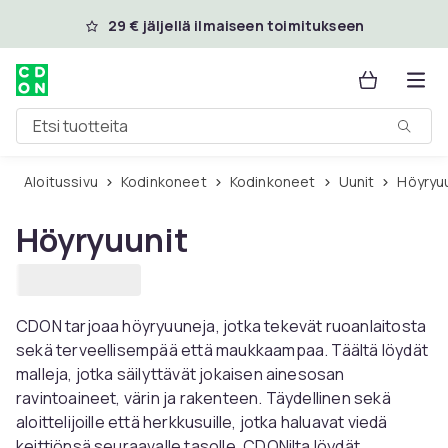
Ohita ja siirry pääsisältöön
29 € jäljellä ilmaiseen toimitukseen
Etsi tuotteita
Aloitussivu
Kodinkoneet
Kodinkoneet
Uunit
Höyryu
Höyryuunit
CDON tarjoaa höyryuuneja, jotka tekevät ruoanlaitosta
sekä terveellisempää että maukkaampaa. Täältä löydät
malleja, jotka säilyttävät jokaisen ainesosan
ravintoaineet, värin ja rakenteen. Täydellinen sekä
aloittelijoille että herkkusuille, jotka haluavat viedä
keittiönsä seuraavalle tasolle. CDONilta löydät