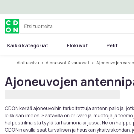
Ohita ja siirry pääsisältöön
Etsi tuotteita
Kaikki kategoriat
Elokuvat
Pelit
Aloitussivu
Ajoneuvot & varaosat
Ajoneuvojen varao
Ajoneuvojen antennipa
CDON kerää ajoneuvoihin tarkoitettuja antennipalloja, jot
leikkisän ilmeen. Saatavilla on eri värejä, muotoja ja teemoja
helposti ilmaista tyyliä tai huumoria arjessa. Ne on helppo
CDONin avulla saat turvallisen ja hauskan yksityiskohdan,