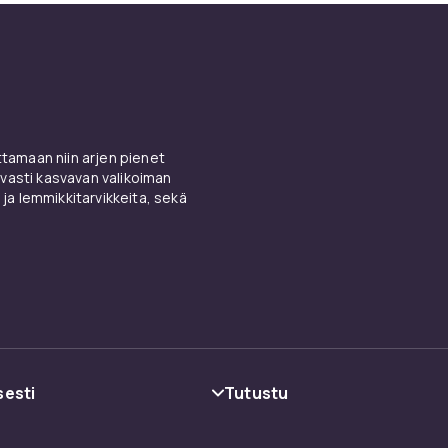
amaan niin arjen pienet
vasti kasvavan valikoiman
 ja lemmikkitarvikkeita, sekä
sesti
Tutustu
oehdot
Kategoriat