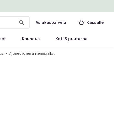
Asiakaspalvelu
Kassalle
eet
Kauneus
Koti & puutarha
us
Ajoneuvojen antennipallot