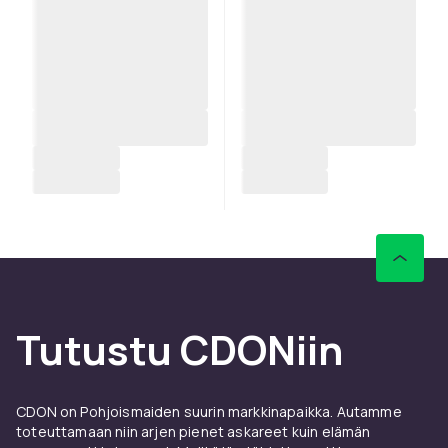
Tutustu CDONiin
CDON on Pohjoismaiden suurin markkinapaikka. Autamme
toteuttamaan niin arjen pienet askareet kuin elämän