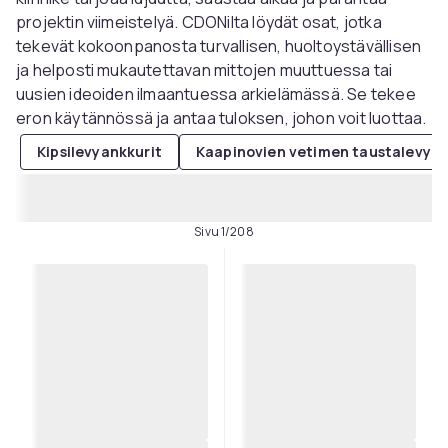
projektin viimeistelyä. CDONilta löydät osat, jotka
tekevät kokoonpanosta turvallisen, huoltoystävällisen
ja helposti mukautettavan mittojen muuttuessa tai
uusien ideoiden ilmaantuessa arkielämässä. Se tekee
eron käytännössä ja antaa tuloksen, johon voit luottaa.
Kipsilevyankkurit
Kaapinovien vetimen taustalevyt
Sivu 1/208