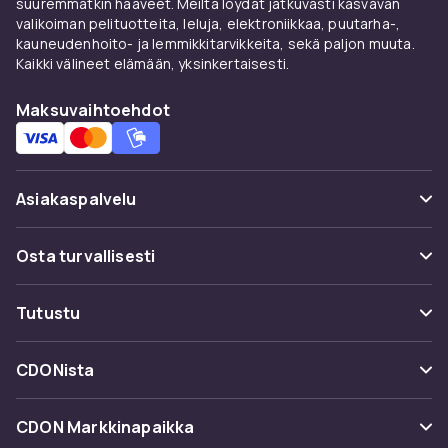
suuremmatkin haaveet. Meiltä löydät jatkuvasti kasvavan
valikoiman pelituotteita, leluja, elektroniikkaa, puutarha-,
kauneudenhoito- ja lemmikkitarvikkeita, sekä paljon muuta.
Kaikki välineet elämään, yksinkertaisesti.
Maksuvaihtoehdot
Asiakaspalvelu
Usein kysyttyä (UKK)
Osta turvallisesti
Seuraa pakettia
Maksuvaihtoehdot
Tutustu
Peruuta & palauta tästä
Toimitus
Kategoriat
Ota yhteyttä
CDONista
Käyttöehdot
Tuotemerkit
Tietoa meistä
Takaisinvedot
CDON Markkinapaikka
Oppaat