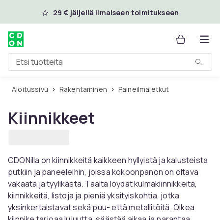
Ohita ja siirry pääsisältöön
29 € jäljellä ilmaiseen toimitukseen
Etsi tuotteita
Aloitussivu
Rakentaminen
Paineilmaletkut
Kiinnikkeet
CDONilla on kiinnikkeitä kaikkeen hyllyistä ja kalusteista
putkiin ja paneeleihin, joissa kokoonpanon on oltava
vakaata ja tyylikästä. Täältä löydät kulmakiinnikkeitä,
kiinnikkeitä, listoja ja pieniä yksityiskohtia, jotka
yksinkertaistavat sekä puu- että metallitöitä. Oikea
kiinnike tarjoaa lujuutta, säästää aikaa ja parantaa