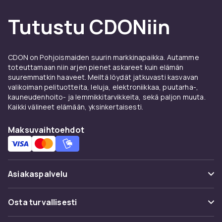
puuterilla
, jotta peiteväri pysyy koko päivän
asettumatta taitteisiin.
Tutustu CDONiin
Oikea sävy ja viimeistely
Testaa meikkivoidetta leukaliinjalla
CDON on Pohjoismaiden suurin markkinapaikka. Autamme
toteuttamaan niin arjen pienet askareet kuin elämän
luonnonvalossa täydellisen vastaavuuden
suuremmatkin haaveet. Meiltä löydät jatkuvasti kasvavan
löytämiseksi. Mattapinta sopii rasvaiselle
valikoiman pelituotteita, leluja, elektroniikkaa, puutarha-,
iholle, satiinipinta antaa luonnollisen ulkonäön
kauneudenhoito- ja lemmikkitarvikkeita, sekä paljon muuta.
ja dewy-pinta tuo hehkua kuivalle iholle.
Kaikki välineet elämään, yksinkertaisesti.
Täydennä pohja
poskipunalla ja
aurinkopuuterilla
lämpöä varten ja
Maksuvaihtoehdot
korostustuotteilla
hehkua varten. Tilaa
CDONilta ja nauti nopeasta toimituksesta.
Asiakaspalvelu
Usein kysyttyä (UKK)
Osta turvallisesti
Seuraa pakettia