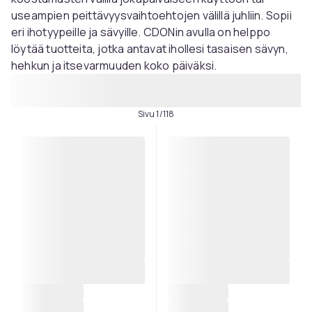
useampien peittävyysvaihtoehtojen välillä juhliin. Sopii
eri ihotyypeille ja sävyille. CDONin avulla on helppo
löytää tuotteita, jotka antavat ihollesi tasaisen sävyn,
hehkun ja itsevarmuuden koko päiväksi.
Sivu 1/118