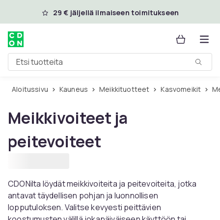
Ohita ja siirry pääsisältöön
29 € jäljellä ilmaiseen toimitukseen
Etsi tuotteita
Aloitussivu
Kauneus
Meikkituotteet
Kasvomeikit
Meikkivoiteet ja
peitevoiteet
CDONilta löydät meikkivoiteita ja peitevoiteita, jotka
antavat täydellisen pohjan ja luonnollisen
lopputuloksen. Valitse kevyesti peittävien
koostumusten välillä jokapäiväiseen käyttöön tai