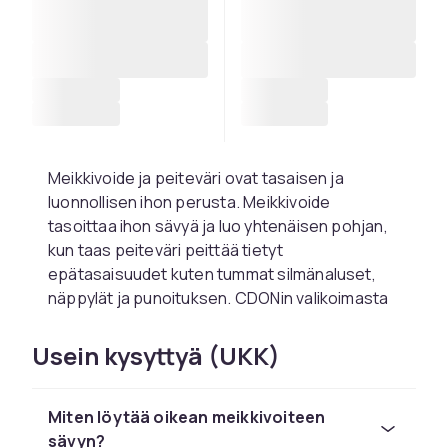
Meikkivoide ja peiteväri ovat tasaisen ja
luonnollisen ihon perusta. Meikkivoide
tasoittaa ihon sävyä ja luo yhtenäisen pohjan,
kun taas peiteväri peittää tietyt
epätasaisuudet kuten tummat silmänaluset,
näppylät ja punoituksen. CDONin valikoimasta
löydät laajan valikoiman meikkivoiteita ja
peitevärejä kaikissa sävyissä ja
Usein kysyttyä (UKK)
koostumuksissa.
Löydä oikea meikkivoide
Miten löytää oikean meikkivoiteen
ihotyypillesi
sävyn?