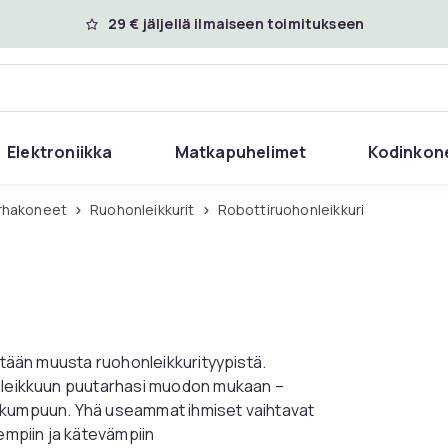
29 € jäljellä ilmaiseen toimitukseen
Elektroniikka
Matkapuhelimet
Kodinkon
arhakoneet
Ruohonleikkurit
Robottiruohonleikkuri
istään muusta ruohonleikkurityypistä.
n leikkuun puutarhasi muodon mukaan –
n kumpuun. Yhä useammat ihmiset vaihtavat
sempiin ja kätevämpiin