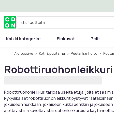
Ohita ja siirry pääsisältöön
Etsi tuotteita
Kaikki kategoriat
Elokuvat
Pelit
Aloitussivu
Koti & puutarha
Puutarhanhoito
Puut
Robottiruohonleikkuri
Robottiruohonleikkuri tarjoaa useita etuja, joita et saa m
Nykyaikaiset robottiruohonleikkurit pystyvät räätälöimää
jokaiseen nurkkaan, jokaiseen kukkapenkkiin ja jokaisee
ajettavista ja käveltävistä ruohonleikkureista käytännölli