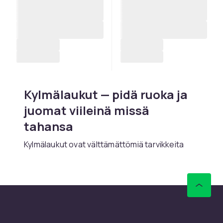
Kylmälaukut — pidä ruoka ja
juomat viileinä missä
tahansa
Kylmälaukut ovat välttämättömiä tarvikkeita
piknikeille, urheilutapahtumiin, matkoille ja
ulkoiluun. Ne pitävät elintarvikkeet ja juomat
kylmänä tunteja, jopa koko päivän, suojaten
pilaantumiselta ja bakteerikasvulta.
Valikoimastamme löydät erikokoisia ja -mallisia
kylmälaukkuja kaikkiin tarpeisiin — pienestä