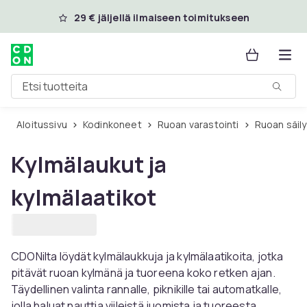
Ohita ja siirry pääsisältöön
29 € jäljellä ilmaiseen toimitukseen
Etsi tuotteita
Aloitussivu
Kodinkoneet
Ruoan varastointi
Ruoan säil
Kylmälaukut ja
kylmälaatikot
CDONilta löydät kylmälaukkuja ja kylmälaatikoita, jotka
pitävät ruoan kylmänä ja tuoreena koko retken ajan.
Täydellinen valinta rannalle, piknikille tai automatkalle,
jolla haluat nauttia viileistä juomista ja tuoreesta