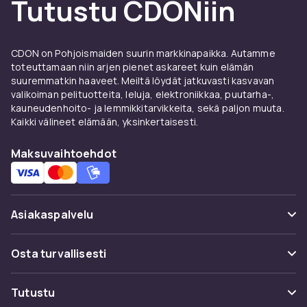
Tutustu CDONiin
henkilökohtaisesta laukusta suureen perheen
piknikkoriin.
Erilaisia kylmälaukkutyyppejä
CDON on Pohjoismaiden suurin markkinapaikka. Autamme
toteuttamaan niin arjen pienet askareet kuin elämän
Kylmälaukkuja on tarjolla monissa eri
suuremmatkin haaveet. Meiltä löydät jatkuvasti kasvavan
muodoissa ja tyyleissä. Pehmeät kylmälaukut
valikoiman pelituotteita, leluja, elektroniikkaa, puutarha-,
kauneudenhoito- ja lemmikkitarvikkeita, sekä paljon muuta.
ovat kevyitä, helposti pakattavia ja
Kaikki välineet elämään, yksinkertaisesti.
monikäyttöisiä — sopivat erinomaisesti
päivittäiseen käyttöön, työlounaalle tai
Maksuvaihtoehdot
ostoksille. Kovat kylmälaatikot ovat
kestävämpiä ja pitävät kylmänä pisimpään,
sobivat pitkille reissuille ja suuremmille
ruokamäärille. Reppu- eli backpack-
Asiakaspalvelu
kylmälaukut vapauttavat kädet kuljetuksen
aikana, sopivat erinomaisesti vaellukseen tai
Usein kysyttyä (UKK)
Osta turvallisesti
pyöräilyyn. Rullilla varustetut kylmälaukut
Seuraa pakettia
helpottavat suurempien ruokamäärien
Maksuvaihtoehdot
kuljettamista.
Tutustu
Peruuta & palauta tästä