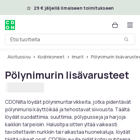
Ohita ja siirry pääsisältöön
29 € jäljellä ilmaiseen toimitukseen
Etsi tuotteita
Aloitussivu
Kodinkoneet
Imurit
Pölynimurin lisävaruste
Pölynimurin lisävarusteet
CDONilta löydät pölynimuritarvikkeita, jotka pidentävät
pölynimurisi käyttöikää ja tehostavat siivousta. Täältä
löydät suodattimia, suuttimia, pölypusseja ja harjoja
kaikkiin tarpeisiin. Halusitpa sitten yltää vaikeasti
tavoitettaviin nurkkiin tai raikastaa huonekaluja, löydät
täältä oikeat osat. CDONin avulla pidät kotisi puhtaana