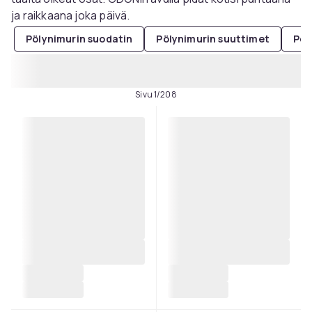
ja raikkaana joka päivä.
Pölynimurin suodatin
Pölynimurin suuttimet
Pöl
Sivu 1/208