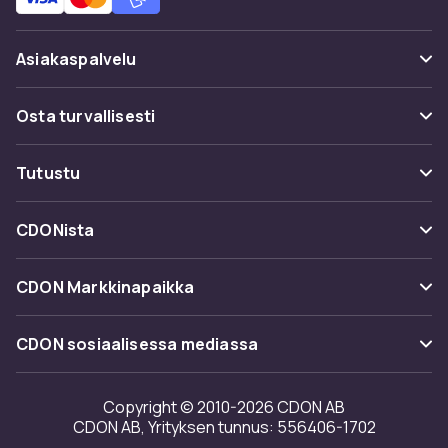
Asiakaspalvelu
Usein kysyttyä (UKK)
Osta turvallisesti
Seuraa pakettia
Maksuvaihtoehdot
Tutustu
Peruuta & palauta tästä
Toimitus
Kategoriat
Ota yhteyttä
CDONista
Käyttöehdot
Tuotemerkit
Tietoa meistä
Takaisinvedot
CDON Markkinapaikka
Oppaat
Asiakasarvionnit
Merchant Help Center
CDON sosiaalisessa mediassa
Työskentele kanssamme
Investor relations
Copyright © 2010-2026 CDON AB
CDON AB, Yrityksen tunnus: 556406-1702
Saavutettavuusseloste