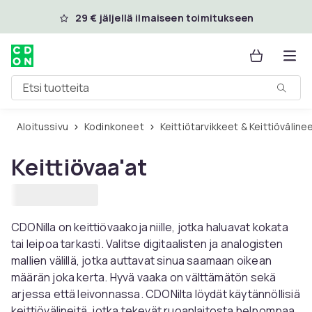
Ohita ja siirry pääsisältöön
29 € jäljellä ilmaiseen toimitukseen
Etsi tuotteita
Aloitussivu
Kodinkoneet
Keittiötarvikkeet & Keittiöväline
Keittiövaa'at
CDONilla on keittiövaakoja niille, jotka haluavat kokata
tai leipoa tarkasti. Valitse digitaalisten ja analogisten
mallien välillä, jotka auttavat sinua saamaan oikean
määrän joka kerta. Hyvä vaaka on välttämätön sekä
arjessa että leivonnassa. CDONilta löydät käytännöllisiä
keittiövälineitä, jotka tekevät ruoanlaitosta helpompaa