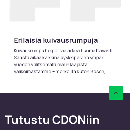
Erilaisia ​​kuivausrumpuja
Kuivausrumpu helpottaa arkea huomattavasti.
Säästä aikaa kaikkina pyykkipäivinä ympäri
vuoden valitsemalla mallin laajasta
valikoimastamme – merkeiltä kuten Bosch,
Cylinda, Electrolux tai Siemens – pieni tai suuri.
Kuivausrumpuja on kolmea päätyyppiä, jotka
toimivat hieman eri tavoin:
Kondenssikuivausrummut
Tutustu CDONiin
Kondenssikuivausrumpu kerää kaiken
kuivausprosessista syntyvän veden ja joko