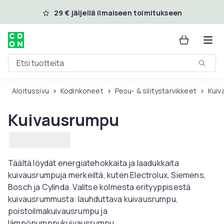
Ohita ja siirry pääsisältöön
29 € jäljellä ilmaiseen toimitukseen
Etsi tuotteita
Aloitussivu
Kodinkoneet
Pesu- & silitystarvikkeet
Kui
Kuivausrumpu
Täältä löydät energiatehokkaita ja laadukkaita
kuivausrumpuja merkeiltä, ​​kuten Electrolux, Siemens,
Bosch ja Cylinda. Valitse kolmesta erityyppisestä
kuivausrummusta: lauhduttava kuivausrumpu,
poistoilmakuivausrumpu ja
lämpöpumppukuivausrumpu.