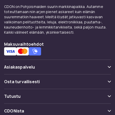
ohjaa sen suoraan viemäriin tai kerää sen
CDON on Pohjoismaiden suurin markkinapaikka. Autamme
astiaan, jonka vedät itse kuivausrummusta ja
toteuttamaan niin arjen pienet askareet kuin elämän
tyhjennät pesualtaaseen. Suuri etu on, että
suuremmatkin haaveet. Meiltä löydät jatkuvasti kasvavan
tämäntyyppinen kuivausrumpu – sen lisäksi,
valikoiman pelituotteita, leluja, elektroniikkaa, puutarha-,
että se on erittäin energiatehokas – voidaan
kauneudenhoito- ja lemmikkitarvikkeita, sekä paljon muuta.
sijoittaa suhteellisen vapaasti ilman, että se on
Kaikki välineet elämään, yksinkertaisesti.
kytketty viemäriin tai ilmanvaihtoon.
Maksuvaihtoehdot
Poistoilmakuivausrumpu
Poistoilmakuivausrumpu on kytketty suoraan
ilmanvaihtoon ja vapauttaa siten haihtuneen
Asiakaspalvelu
veden sitä kautta.
Usein kysyttyä (UKK)
Lämpöpumppukuivausrumpu
Osta turvallisesti
Seuraa pakettia
Itse asiassa eräänlainen kondenssiivinen
Maksuvaihtoehdot
Tutustu
kuivausrumpu. Ero on siinä, että
Peruuta & palauta tästä
lämpöpumppukuivausrummut hyödyntävät
Toimitus
Kategoriat
kuivauksen aikana muodostuvaa lämmintä
Ota yhteyttä
CDONista
Käyttöehdot