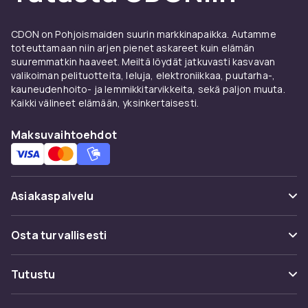
kenkätelineisiin
, hattulaatikoihin,
vetolaatikoihin
ja vaatteiden säilytyspusseihin.
CDON on Pohjoismaiden suurin markkinapaikka. Autamme
Valitse järjestelmiä, jotka sopivat
toteuttamaan niin arjen pienet askareet kuin elämän
vaatekaappisi kokoon ja vaatetustapoihisi.
suuremmatkin haaveet. Meiltä löydät jatkuvasti kasvavan
valikoiman pelituotteita, leluja, elektroniikkaa, puutarha-,
Vinkkejä siistimpään ja
kauneudenhoito- ja lemmikkitarvikkeita, sekä paljon muuta.
Kaikki välineet elämään, yksinkertaisesti.
organisoituneempaan
vaatekaappiin
Maksuvaihtoehdot
Aloita siivoamalla ulos se mitä et käytä. Lajittele
pidettävät kategorioittain – topit, housut,
mekot, kengät, asusteet. Investoi yhtenäisiin
Asiakaspalvelu
vaateripustimiin siistin ilmeen saavuttamiseksi.
Käytä laatikoiden organisiontiratkaisuja
Usein kysyttyä (UKK)
Osta turvallisesti
taitelluille vaatteille. Ripusta asusteet
Seuraa pakettia
koukkuihin vaatekaapin oven sisäpuolella.
Maksuvaihtoehdot
Tutustu
Peruuta & palauta tästä
Toimitus