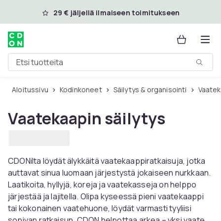
Ohita ja siirry pääsisältöön
29 € jäljellä ilmaiseen toimitukseen
Etsi tuotteita
Aloitussivu
Kodinkoneet
Säilytys & organisointi
Vaate
Vaatekaapin säilytys
CDONilta löydät älykkäitä vaatekaappiratkaisuja, jotka
auttavat sinua luomaan järjestystä jokaiseen nurkkaan.
Laatikoita, hyllyjä, koreja ja vaatekasseja on helppo
järjestää ja lajitella. Olipa kyseessä pieni vaatekaappi
tai kokonainen vaatehuone, löydät varmasti tyyliisi
sopivan ratkaisun. CDON helpottaa arkea – yksi vaate