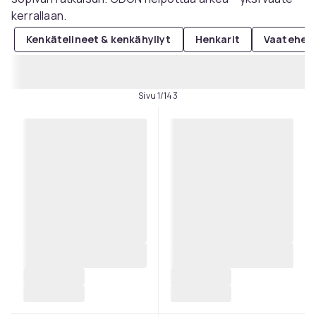
kerrallaan.
Kenkätelineet & kenkähyllyt
Henkarit
Vaatehenk
Sivu 1/143