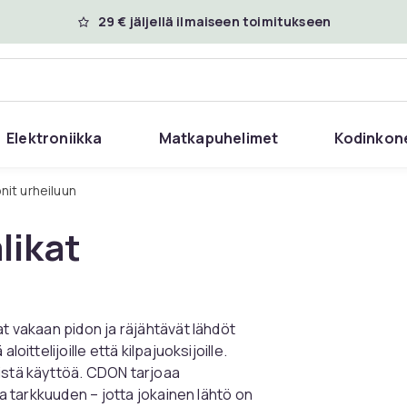
29 € jäljellä ilmaiseen toimitukseen
Elektroniikka
Matkapuhelimet
Kodinkon
nit urheiluun
likat
at vakaan pidon ja räjähtävät lähdöt
oittelijoille että kilpajuoksijoille.
vistä käyttöä. CDON tarjoaa
ja tarkkuuden – jotta jokainen lähtö on