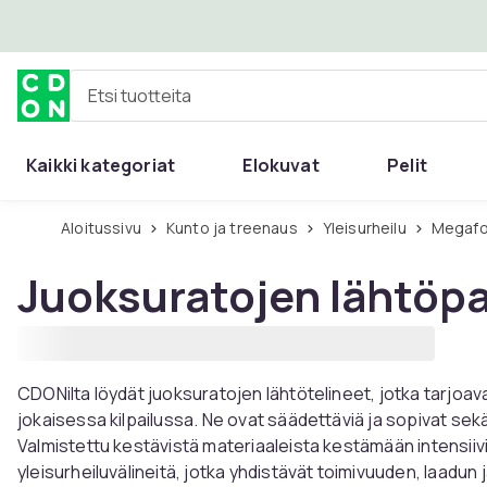
Ohita ja siirry pääsisältöön
Etsi tuotteita
Kaikki kategoriat
Elokuvat
Pelit
Aloitussivu
Kunto ja treenaus
Yleisurheilu
Megafo
Juoksuratojen lähtöpa
CDONilta löydät juoksuratojen lähtötelineet, jotka tarjoav
jokaisessa kilpailussa. Ne ovat säädettäviä ja sopivat sekä al
Valmistettu kestävistä materiaaleista kestämään intensii
yleisurheiluvälineitä, jotka yhdistävät toimivuuden, laadun 