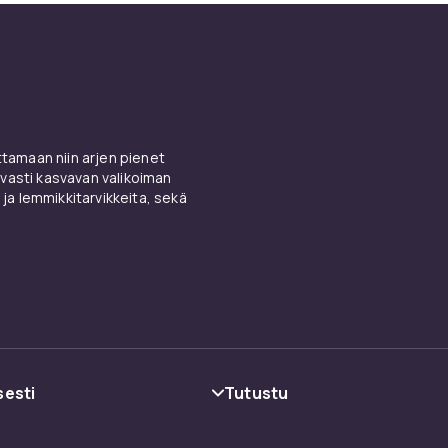
amaan niin arjen pienet
vasti kasvavan valikoiman
 ja lemmikkitarvikkeita, sekä
sesti
Tutustu
oehdot
Kategoriat