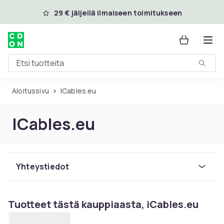
Ohita ja siirry pääsisältöön
29 € jäljellä ilmaiseen toimitukseen
Etsi tuotteita
Aloitussivu
iCables.eu
ICables.eu
Yhteystiedot
Tuotteet tästä kauppiaasta, iCables.eu