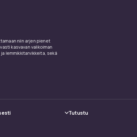
amaan niin arjen pienet
vasti kasvavan valikoiman
 ja lemmikkitarvikkeita, sekä
sesti
Tutustu
oehdot
Kategoriat
Tuotemerkit