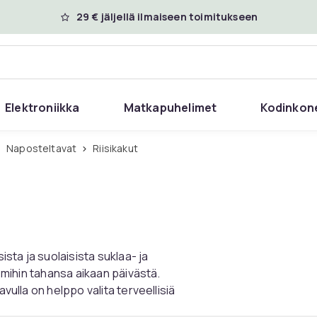
29 € jäljellä ilmaiseen toimitukseen
Elektroniikka
Matkapuhelimet
Kodinkon
Naposteltavat
Riisikakut
ista ja suolaisista suklaa- ja
i mihin tahansa aikaan päivästä.
vulla on helppo valita terveellisiä