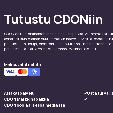
Tutustu CDONiin
CDON on Pohjoismaiden suurin markkinapaikka. Autamme toteutt
askareet kuin elämän suuremmatkin haaveet. Meiltä löydät jatku
pelituotteita, leluja, elektroniikkaa, puutarha-, kauneudenhoito-
paljon muuta. Kaikki välineet elämään, yksinkertaisesti.
Maksuvaihtoehdot
Asiakaspalvelu
Osta turvalli
CDON Markkinapaikka
Usein kysyttyä (UKK)
Maksuvaiht
CDON sosiaalisessa mediassa
Merchant Help Center
Seuraa pakettia
Toimitus