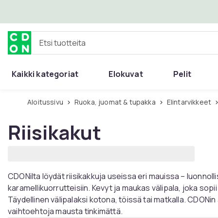
Ohita ja siirry pääsisältöön
Etsi tuotteita
Kaikki kategoriat
Elokuvat
Pelit
Aloitussivu
Ruoka, juomat & tupakka
Elintarvikkeet
Riisikakut
CDONilta löydät riisikakkuja useissa eri mauissa – luonnollis
karamellikuorrutteisiin. Kevyt ja maukas välipala, joka sopi
Täydellinen välipalaksi kotona, töissä tai matkalla. CDONin a
vaihtoehtoja mausta tinkimättä.