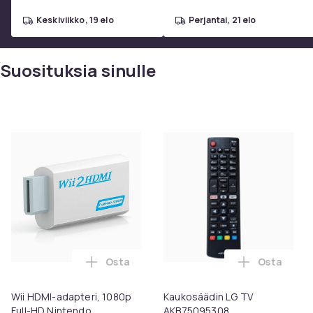
keskiviikko, 19 elo
perjantai, 21 elo
Suosituksia sinulle
Osta
Osta
Lisää Wii HDMI-adapteri, 1080p Full-HD N
Lisää Kauk
Wii HDMI-adapteri, 1080p
Kaukosäädin LG TV
Full-HD Nintendo
AKB75095308