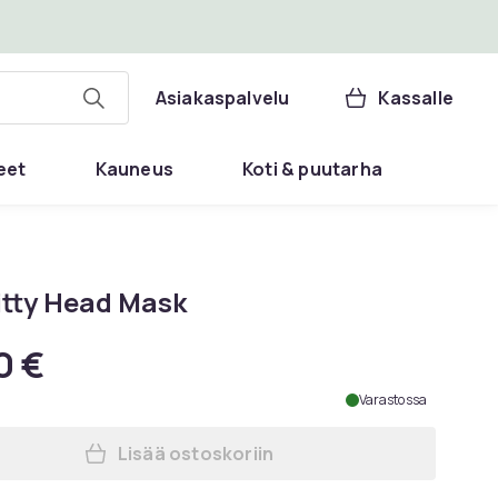
Asiakaspalvelu
Kassalle
eet
Kauneus
Koti & puutarha
itty Head Mask
0 €
Varastossa
Lisää ostoskoriin
Lisää Bad Kitty Head Mask ostoskor