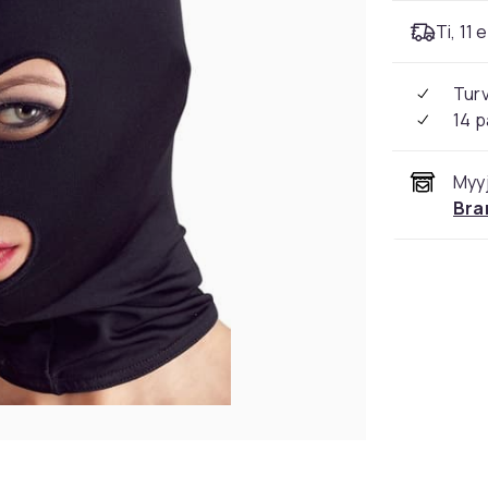
Ti, 11 
Tur
14 p
Myyj
Bra