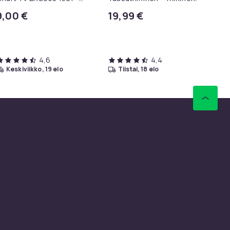
elevisioille
Tassuille
ka
9,00 €
19,99 €
9
QC
Aie
Kp
4,6
4,4
keskiviikko, 19 elo
tiistai, 18 elo