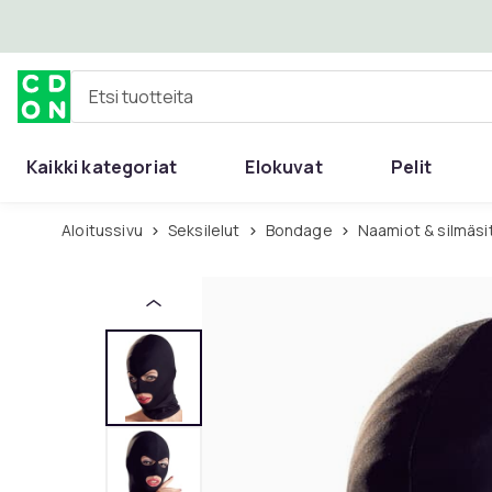
Ohita ja siirry pääsisältöön
Etsi tuotteita
Kaikki kategoriat
Elokuvat
Pelit
Aloitussivu
Seksilelut
Bondage
Naamiot & silmäs