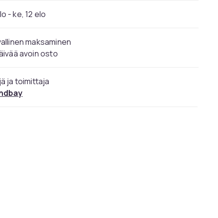
elo - ke, 12 elo
vallinen maksaminen
äivää avoin osto
ä ja toimittaja
ndbay