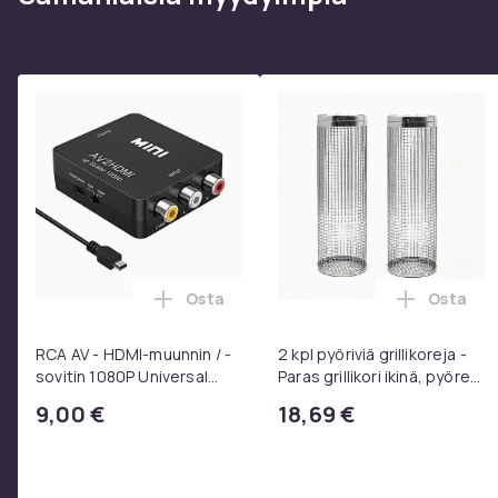
Osta
Osta
Lisää RCA AV - HDMI-muunnin / -sovitin
Lisää 2 
RCA AV - HDMI-muunnin / -
2 kpl pyöriviä grillikoreja -
sovitin 1080P Universal
Paras grillikori ikinä, pyöreä
Musta
ruostumattomasta
9,00 €
18,69 €
teräksestä valmistettu
grilliverkko