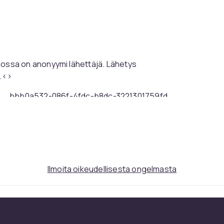
ssa on anonyymi lähettäjä. Lähetys
i.<>
bbb0a532-086f-4fdc-b8dc-3221301759fd
Ilmoita oikeudellisesta ongelmasta