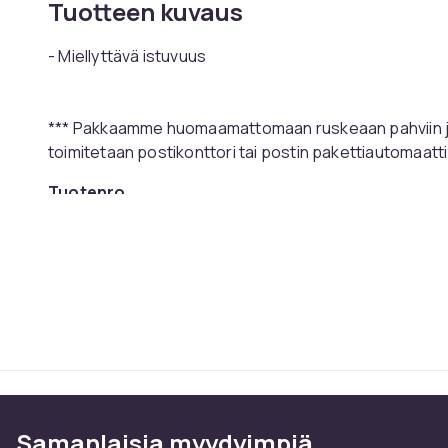
Tuotteen kuvaus
- Miellyttävä istuvuus
*** Pakkaamme huomaamattomaan ruskeaan pahviin jo
toimitetaan postikonttori tai postin pakettiautomaatt
Tuotenro
Tuoteturvallisuustiedot
Samanlaisia ​​myydyimpiä