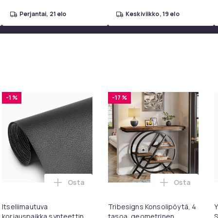
perjantai, 21 elo
keskiviikko, 19 elo
-1 %
-17 %
Osta
Osta
intendo ostoskoriin
osäädin LG TV AKB75095308 ostoskoriin
Lisää Itseliimautuva korjauspaikka syntee
Lisää Tribes
Itseliimautuva
Tribesigns Konsolipöytä, 4
Y
korjauspaikka synteettinen
tasoa, geometrinen
S