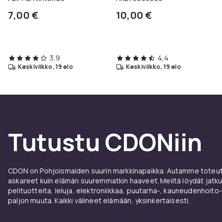
7,00 €
10,00 €
3,9
4,4
keskiviikko, 19 elo
keskiviikko, 19 elo
Tutustu CDONiin
CDON on Pohjoismaiden suurin markkinapaikka. Autamme toteutt
askareet kuin elämän suuremmatkin haaveet. Meiltä löydät jatku
pelituotteita, leluja, elektroniikkaa, puutarha-, kauneudenhoito-
paljon muuta. Kaikki välineet elämään, yksinkertaisesti.