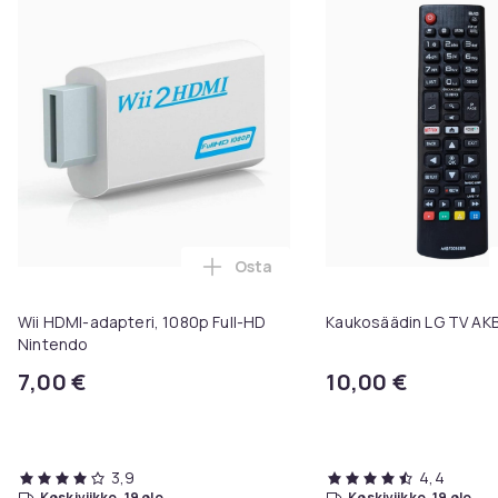
Osta
Lisää Wii HDMI-adapteri, 1080p F
Wii HDMI-adapteri, 1080p Full-HD
Kaukosäädin LG TV A
Nintendo
7,00 €
10,00 €
3,9
4,4
keskiviikko, 19 elo
keskiviikko, 19 elo