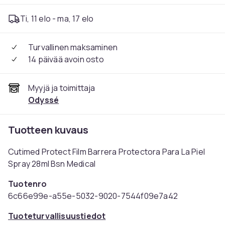
Ti, 11 elo - ma, 17 elo
Turvallinen maksaminen
14 päivää avoin osto
Myyjä ja toimittaja
Odyssé
Tuotteen kuvaus
Cutimed Protect Film Barrera Protectora Para La Piel
Spray 28ml Bsn Medical
Tuotenro
6c66e99e-a55e-5032-9020-7544f09e7a42
Tuoteturvallisuustiedot