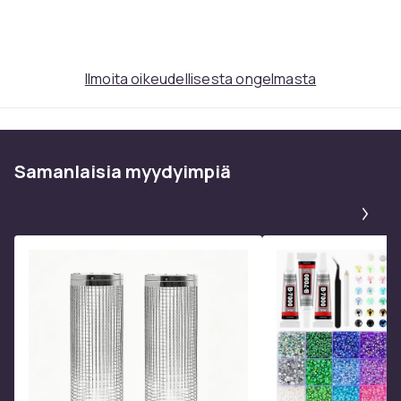
Ilmoita oikeudellisesta ongelmasta
Samanlaisia ​​myydyimpiä
Pa