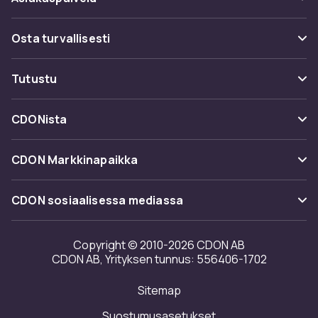
Usein kysyttyä (UKK)
Osta turvallisesti
Seuraa pakettia
Maksuvaihtoehdot
Tutustu
Peruuta & palauta tästä
Toimitus
Kategoriat
Ota yhteyttä
CDONista
Käyttöehdot
Tuotemerkit
Tietoa meistä
Takaisinvedot
CDON Markkinapaikka
Oppaat
Asiakasarvionnit
Merchant Help Center
CDON sosiaalisessa mediassa
Työskentele kanssamme
Investor relations
Copyright © 2010-2026 CDON AB
CDON AB, Yrityksen tunnus: 556406-1702
Saavutettavuusseloste
Sitemap
Avoimuusraportti
Suostumusasetukset