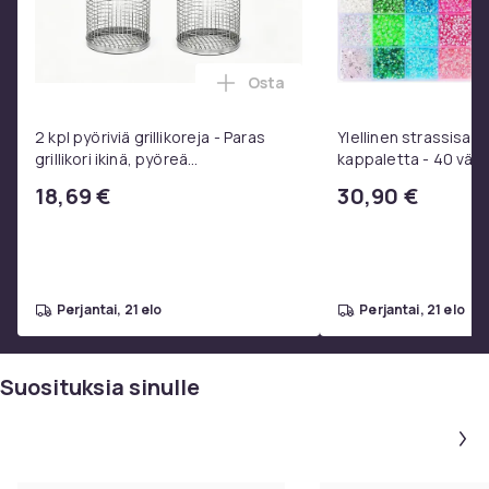
Osta
Lisää 2 kpl pyöriviä grillikore
2 kpl pyöriviä grillikoreja - Paras
Ylellinen strassisarj
grillikori ikinä, pyöreä
kappaletta - 40 väriä
ruostumattomasta teräksestä
laatikossa - DIY-str
18,69 €
30,90 €
valmistettu grilliverkko
- Liima pinseteillä - 
strassit -
perjantai, 21 elo
perjantai, 21 elo
Suosituksia sinulle