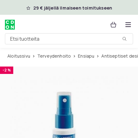
Ohita ja siirry pääsisältöön
29 € jäljellä ilmaiseen toimitukseen
Etsi tuotteita
Aloitussivu
Terveydenhoito
Ensiapu
Antiseptiset des
-2 %