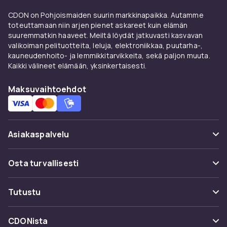
Mitä tyypillinen aloitussarja
CDON on Pohjoismaiden suurin markkinapaikka. Autamme
sisältää?
toteuttamaan niin arjen pienet askareet kuin elämän
suuremmatkin haaveet. Meiltä löydät jatkuvasti kasvavan
Aloitussarjat voivat sisältää erilaisia
valikoiman pelituotteita, leluja, elektroniikkaa, puutarha-,
komponenttiyhdistelmiä käyttötarkoituksesta
kauneudenhoito- ja lemmikkitarvikkeita, sekä paljon muuta.
riippuen. Tyypillinen gaming-aloitussarja voi
Kaikki välineet elämään, yksinkertaisesti.
sisältää näppäimistön, hiiren ja hiirimaton.
Toimistoaloitussarja voi sisältää näppäimistön,
Maksuvaihtoehdot
hiiren ja web-kameran. Jotkut sarjat on
suunnattu PC-rakentamiseen ja sisältävät
työkaluja kuten ruuvimeisseleitä, kaapelisiteitä
Asiakaspalvelu
ja lämpötahnaa. Toiset on suunnattu uuden
PC:n pystyttämiseen tarvittavilla tarvikkeilla.
Usein kysyttyä (UKK)
Osta turvallisesti
Gaming-aloitussarjat
Seuraa pakettia
Gaming-aloitussarjat ovat suosittuja niiden
Maksuvaihtoehdot
Tutustu
Peruuta & palauta tästä
keskuudessa, jotka haluavat pystyttää
Toimitus
peliaseman valitsematta jokaista tuotetta
Kategoriat
Ota yhteyttä
CDONista
erikseen. Ne sisältävät yleensä mekaanisen