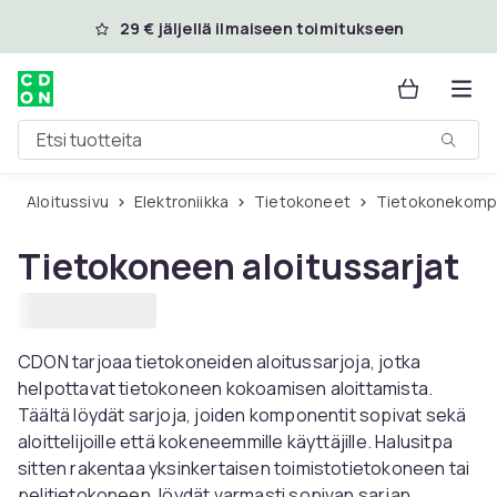
Ohita ja siirry pääsisältöön
29 € jäljellä ilmaiseen toimitukseen
Etsi tuotteita
Aloitussivu
Elektroniikka
Tietokoneet
Tietokonekomp
Tietokoneen aloitussarjat
CDON tarjoaa tietokoneiden aloitussarjoja, jotka
helpottavat tietokoneen kokoamisen aloittamista.
Täältä löydät sarjoja, joiden komponentit sopivat sekä
aloittelijoille että kokeneemmille käyttäjille. Halusitpa
sitten rakentaa yksinkertaisen toimistotietokoneen tai
pelitietokoneen, löydät varmasti sopivan sarjan.