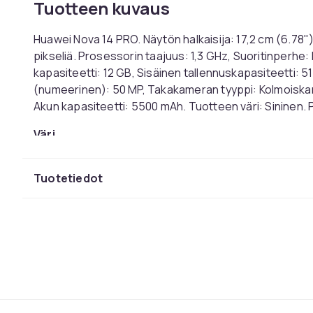
Tuotteen kuvaus
Huawei Nova 14 PRO. Näytön halkaisija: 17,2 cm (6.78"
pikseliä. Prosessorin taajuus: 1,3 GHz, Suoritinperhe: 
kapasiteetti: 12 GB, Sisäinen tallennuskapasiteetti: 
(numeerinen): 50 MP, Takakameran tyyppi: Kolmoiskam
Akun kapasiteetti: 5500 mAh. Tuotteen väri: Sininen. 
Väri
Sisäinen tallennuskapasiteetti
Päivitystaajuus
Tuotetiedot
Mobiiliverkon sukupolvi
Suoritinperhe
RAM
Näytön koko
Paino
Tuotenro