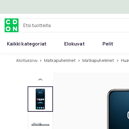
Ohita ja siirry pääsisältöön
Etsi tuotteita
Kaikki kategoriat
Elokuvat
Pelit
Aloitussivu
Matkapuhelimet
Matkapuhelimet
Hu