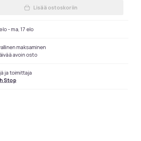
Lisää ostoskoriin
Lisää Huawei Nova 14 PRO 17,2 cm (
elo - ma, 17 elo
vallinen maksaminen
äivää avoin osto
ä ja toimittaja
h Stop