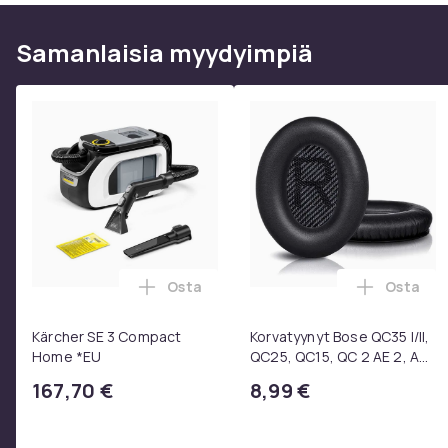
Tuoteturvallisuustiedot
Samanlaisia ​​myydyimpiä
Osta
Osta
Lisää Kärcher SE 3 Compact Home *EU 
Lisää Ko
Kärcher SE 3 Compact
Korvatyynyt Bose QC35 I/II,
Home *EU
QC25, QC15, QC 2 AE 2, AE
2i, AE 2w, SoundTrue,
167,70 €
8,99 €
SoundLink Black