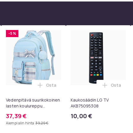
-5 %
Osta
Osta
ostoskoriin
rvatyynyt Bose QC35 I/II, QC25, QC15, QC 2 AE 2, AE 2i, AE 2w,
Lisää Vedenpitävä suurikokoinen lasten 
Lisää Kau
Vedenpitävä suurikokoinen
Kaukosäädin LG TV
lasten koulureppu
AKB75095308
vetokahvalla ja
37,39 €
10,00 €
kannettavan tietokoneen
Aiempi alin hinta
39,29 €
osastolla, sininen