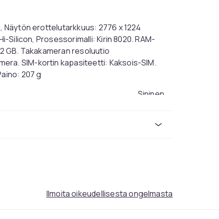
), Näytön erottelutarkkuus: 2776 x 1224
Hi-Silicon, Prosessorimalli: Kirin 8020. RAM-
512 GB. Takakameran resoluutio
era. SIM-kortin kapasiteetti: Kaksois-SIM.
Paino: 207 g
Sininen
512
120
4G
Hi-Silicon
12
6.78
207
Ilmoita oikeudellisesta ongelmasta
cc5671f9-14d0-58d1-9917-ef635318774f