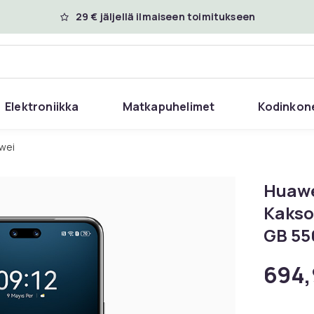
29 € jäljellä ilmaiseen toimitukseen
Elektroniikka
Matkapuhelimet
Kodinkon
awei
Huawe
Kakso
GB 55
694,