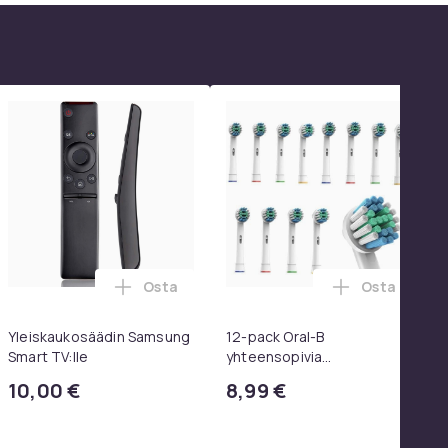
Osta
Osta
 SoundTrue, SoundLink Black ostoskoriin
koulureppu vetokahvalla ja kannettavan tietokoneen osastolla
kosäädin LG TV AKB75095308 ostoskoriin
Lisää Yleiskaukosäädin Samsung Smart TV:
Lisää 12-pa
Yleiskaukosäädin Samsung
12-pack Oral-B
Smart TV:lle
yhteensopivia
hammasharjanpäitä
10,00 €
8,99 €