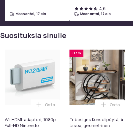
4,6
maanantai, 17 elo
maanantai, 17 elo
Suosituksia sinulle
-17 %
Osta
Osta
Lisää Wii HDMI-adapteri, 1080p Full-HD N
Lisää Trib
Wii HDMI-adapteri, 1080p
Tribesigns Konsolipöytä, 4
Full-HD Nintendo
tasoa, geometrinen
metallirunko, 100 x 30 x 81