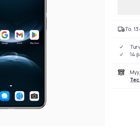
To, 13 
Tur
14 p
Myyj
Tec