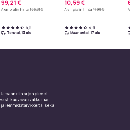
99,21 €
10,59 €
valkoinen 80 x 58 cm
k
Aiempi alin hinta
106,31 €
Aiempi alin hinta
11,99 €
A
4,5
4,6
torstai, 13 elo
maanantai, 17 elo
amaan niin arjen pienet
vasti kasvavan valikoiman
 ja lemmikkitarvikkeita, sekä