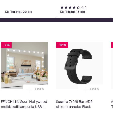
4,4
torstai, 20 elo
tiistai, 18 elo
-7 %
-12 %
Osta
Osta
intendo ostoskoriin
esigns Konsolipöytä, 4 tasoa, geometrinen metallirunko, 100 x 
Lisää FENCHILIIN Suuri Hollywood meikkipei
Lisää Suunto
FENCHILIIN Suuri Hollywood
Suunto 7/9/9 Baro/D5
A
meikkipeili lampuilla USB-
silikoniranneke Black
T
pöytälevy seinäteline
p