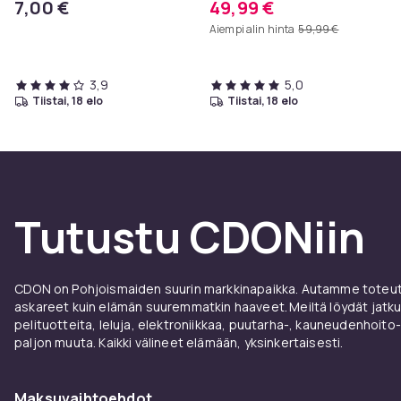
7,00 €
49,99 €
cm, eteispöytä, sivupöytä,
Aiempi alin hinta
59,99 €
sohvapöytä
3,9
5,0
tiistai, 18 elo
tiistai, 18 elo
Tutustu CDONiin
CDON on Pohjoismaiden suurin markkinapaikka. Autamme toteutt
askareet kuin elämän suuremmatkin haaveet. Meiltä löydät jatku
pelituotteita, leluja, elektroniikkaa, puutarha-, kauneudenhoito-
paljon muuta. Kaikki välineet elämään, yksinkertaisesti.
Maksuvaihtoehdot