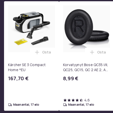
Osta
Osta
Lisää Kärcher SE 3 Compact Home *EU 
Lisää Ko
Kärcher SE 3 Compact
Korvatyynyt Bose QC35 I/II,
Home *EU
QC25, QC15, QC 2 AE 2, AE
2i, AE 2w, SoundTrue,
167,70 €
8,99 €
SoundLink Black
4,6
maanantai, 17 elo
maanantai, 17 elo