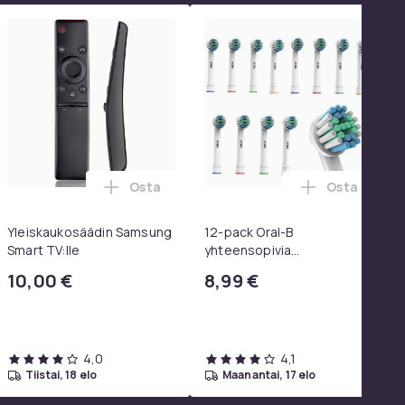
Osta
Osta
 SoundTrue, SoundLink Black ostoskoriin
koulureppu vetokahvalla ja kannettavan tietokoneen osastolla
kosäädin LG TV AKB75095308 ostoskoriin
Lisää Yleiskaukosäädin Samsung Smart TV:
Lisää 12-pa
Yleiskaukosäädin Samsung
12-pack Oral-B
Smart TV:lle
yhteensopivia
hammasharjanpäitä
10,00 €
8,99 €
4,0
4,1
tiistai, 18 elo
maanantai, 17 elo