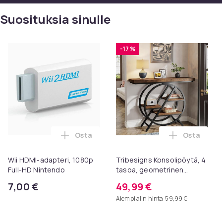
Suosituksia sinulle
-17 %
Osta
Osta
Lisää Wii HDMI-adapteri, 1080p Full-HD N
Lisää Trib
Wii HDMI-adapteri, 1080p
Tribesigns Konsolipöytä, 4
Full-HD Nintendo
tasoa, geometrinen
metallirunko, 100 x 30 x 81
7,00 €
49,99 €
cm, eteispöytä, sivupöytä,
Aiempi alin hinta
59,99 €
sohvapöytä