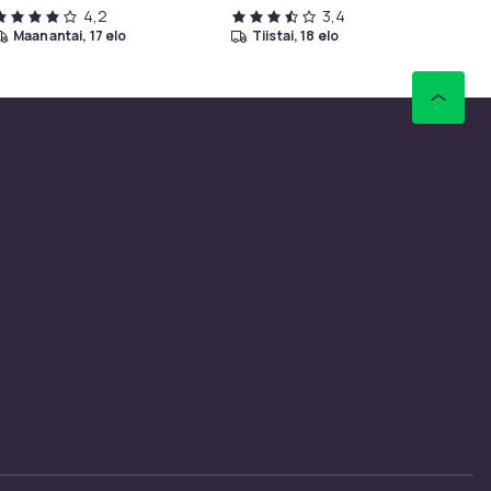
4,2
3,4
maanantai, 17 elo
tiistai, 18 elo