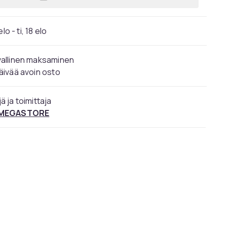
Lisää Hudskydd, Secura, stick, 3 ml, 
elo - ti, 18 elo
vallinen maksaminen
äivää avoin osto
ä ja toimittaja
 MEGASTORE