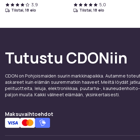
3,9
5,0
tiistai, 18 elo
tiistai, 18 elo
Tutustu CDONiin
CDON on Pohjoismaiden suurin markkinapaikka. Autamme toteutt
askareet kuin elämän suuremmatkin haaveet. Meiltä löydät jatku
pelituotteita, leluja, elektroniikkaa, puutarha-, kauneudenhoito-
paljon muuta. Kaikki välineet elämään, yksinkertaisesti.
Maksuvaihtoehdot