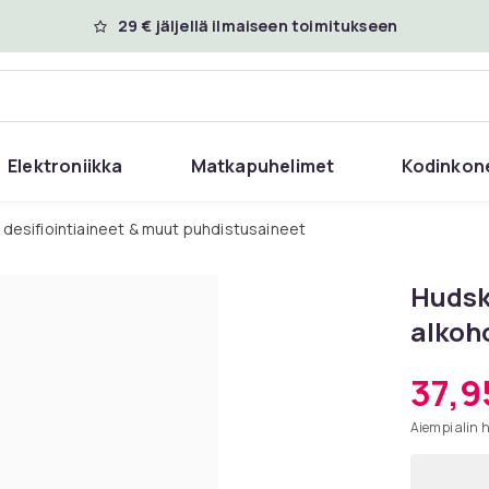
29 € jäljellä ilmaiseen toimitukseen
Elektroniikka
Matkapuhelimet
Kodinkon
t desifiointiaineet & muut puhdistusaineet
Hudsky
alkoho
37,9
Aiempi alin 