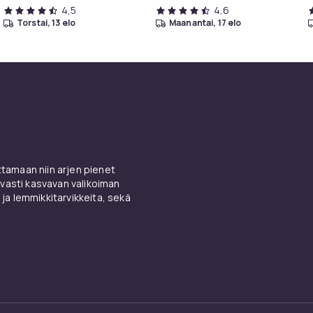
4,5
4,6
torstai, 13 elo
maanantai, 17 elo
amaan niin arjen pienet
vasti kasvavan valikoiman
 ja lemmikkitarvikkeita, sekä