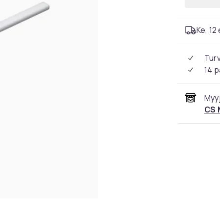
Ke, 12 
Tur
14 p
Myyj
CS