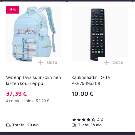
-5 %
Osta
Osta
ostoskoriin
rvatyynyt Bose QC35 I/II, QC25, QC15, QC 2 AE 2, AE 2i, AE 2w,
Lisää Vedenpitävä suurikokoinen lasten 
Lisää Kau
Vedenpitävä suurikokoinen
Kaukosäädin LG TV
lasten koulureppu
AKB75095308
vetokahvalla ja
37,39 €
10,00 €
kannettavan tietokoneen
Aiempi alin hinta
39,29 €
osastolla, sininen
4,4
torstai, 20 elo
tiistai, 18 elo