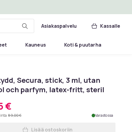
Asiakaspalvelu
Kassalle
eet
Kauneus
Koti & puutarha
dd, Secura, stick, 3 ml, utan
l och parfym, latex-fritt, steril
5 €
hinta
89,00 €
Varastossa
Lisää ostoskoriin