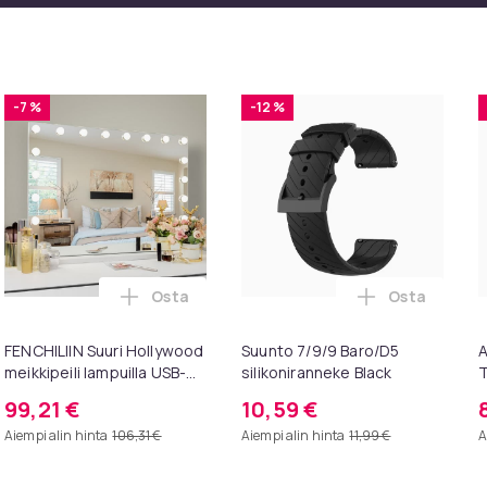
-7 %
-12 %
Osta
Osta
intendo ostoskoriin
esigns Konsolipöytä, 4 tasoa, geometrinen metallirunko, 100 x 
Lisää FENCHILIIN Suuri Hollywood meikkipei
Lisää Suunto
FENCHILIIN Suuri Hollywood
Suunto 7/9/9 Baro/D5
A
meikkipeili lampuilla USB-
silikoniranneke Black
T
pöytälevy seinäteline
p
99,21 €
10,59 €
valkoinen 80 x 58 cm
k
Aiempi alin hinta
106,31 €
Aiempi alin hinta
11,99 €
A