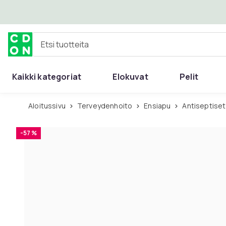
Ohita ja siirry pääsisältöön
Etsi tuotteita
Kaikki kategoriat
Elokuvat
Pelit
Aloitussivu
Terveydenhoito
Ensiapu
Antiseptise
-57 %