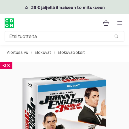
Ohita ja siirry pääsisältöön
29 € jäljellä ilmaiseen toimitukseen
Etsi tuotteita
Aloitussivu
Elokuvat
Elokuvaboksit
-2 %