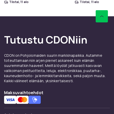
tiistai, 11 elo
tiistai, 11 elo
Rosamund Pike
Daniel Kaluuya
Richard Schiff
Benedict Wong
Olga Kurylenko
Jake Lacy
Tutustu CDONiin
Emma Thompson
Adam James
Michael Gambon
CDON on Pohjoismaiden suurin markkinapaikka. Autamme
Edward Fox
toteuttamaan niin arjen pienet askareet kuin elämän
Charles Dance
suuremmatkin haaveet. Meiltä löydät jatkuvasti kasvavan
valikoiman pelituotteita, leluja, elektroniikkaa, puutarha-,
kauneudenhoito- ja lemmikkitarvikkeita, sekä paljon muuta.
MUUTA:
Kaikki välineet elämään, yksinkertaisesti.
Mediatyyppi: 3 Blu-ray
Tuotantovuosi: 2003, 2011, 2018
Maksuvaihtoehdot
Ohjaus: Peter Howitt, Oliver Parker, David Kerr
Kuva: 2.40:1, 2.39:1, 1.85:1, 1080p
Kieli: Englanti
Tekstitys: Englanti, ranska, italia, saksa, espanja,