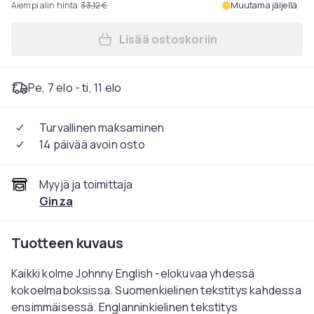
Aiempi alin hinta
33,12 €
Muutama jäljellä
Lisää ostoskoriin
Lisää Johnny English: 3 elo
Pe, 7 elo - ti, 11 elo
Turvallinen maksaminen
14 päivää avoin osto
Myyjä ja toimittaja
Ginza
Tuotteen kuvaus
Kaikki kolme Johnny English -elokuvaa yhdessä
kokoelmaboksissa. Suomenkielinen tekstitys kahdessa
ensimmäisessä. Englanninkielinen tekstitys