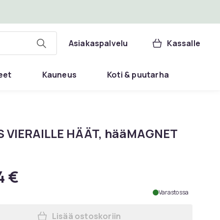
Asiakaspalvelu
Kassalle
eet
Kauneus
Koti & puutarha
S VIERAILLE HÄÄT, hääMAGNET
4 €
Varastossa
Lisää ostoskoriin