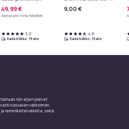
metallirunko, 100 x 30 x 81
televisioille
I
49,99 €
9,00 €
cm, eteispöytä, sivupöytä,
k
Aiempi alin hinta
59,99 €
A
sohvapöytä
5,0
4,6
keskiviikko, 19 elo
keskiviikko, 19 elo
amaan niin arjen pienet
vasti kasvavan valikoiman
 ja lemmikkitarvikkeita, sekä