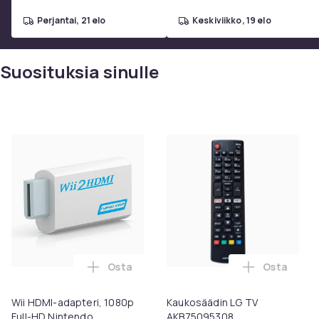
perjantai, 21 elo
keskiviikko, 19 elo
Suosituksia sinulle
Osta
Osta
Lisää Wii HDMI-adapteri, 1080p Full-HD N
Lisää Kauk
Wii HDMI-adapteri, 1080p
Kaukosäädin LG TV
Full-HD Nintendo
AKB75095308