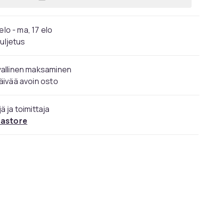
Lisää KIITOS VIERAILLE HÄÄT, hääM
elo - ma, 17 elo
kuljetus
vallinen maksaminen
äivää avoin osto
ä ja toimittaja
rastore