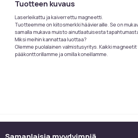
Tuotteen kuvaus
Laserleikattu ja kaiverrettu magneetti.
Tuotteemme on kiitosmerkki häävieraille. Se on mukava e
samalla mukava muisto ainutlaatuisesta tapahtumasta
Miksi meihin kannattaa luottaa?
Olemme puolalainen valmistusyritys. Kaikki magneetit
pääkonttorillamme ja omilla koneillamme.
Leikkaamme magneetit 5 mm vanerista
.
Kaiverrus on syvä, mikä vaikuttaa merkittävästi tuot
Leikatun osan pohjaan liimaamme magneettiteippiä
Magneetin mitat ovat
6x6 cm
.
Ostoksen tekemisen jälkeen anna:
nimet
päivämäärä
MAGNEETIN KIRJOITUKSIA VOIDAAN MUUTTAA MILLO
Samanlaisia ​​myydyimpiä
TIEDOT MYYJÄLLE LÄHETETTÄVÄSSÄ VIESTISSÄ