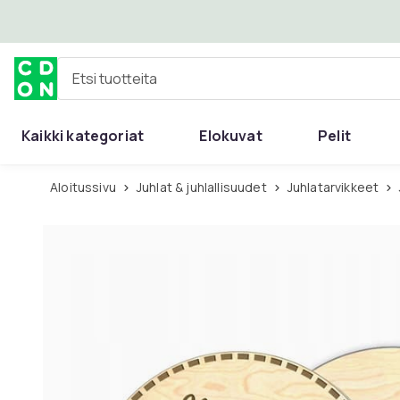
Ohita ja siirry pääsisältöön
Etsi tuotteita
Kaikki kategoriat
Elokuvat
Pelit
Aloitussivu
Juhlat & juhlallisuudet
Juhlatarvikkeet