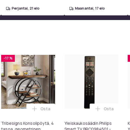
perjantai, 21 elo
maanantai, 17 elo
-17 %
Osta
Osta
intendo ostoskoriin
osäädin LG TV AKB75095308 ostoskoriin
Lisää Tribesigns Konsolipöytä, 4 tasoa, ge
Lisää Yleisk
Tribesigns Konsolipöytä, 4
Yleiskaukosäädin Philips
K
tasoa, geometrinen
Smart TV BRC0984501 -
Y