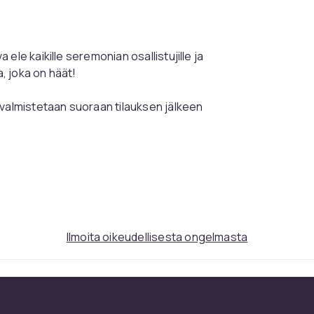
le kaikille seremonian osallistujille ja
, joka on häät!
 valmistetaan suoraan tilauksen jälkeen
teen ulkonäköön ja parantaa sen laatua
Ilmoita oikeudellisesta ongelmasta
IN TAHANSA. TÄTÄ TARKOITUSTA ANNA