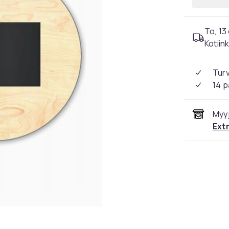
To, 13 
Kotiin
Tur
14 p
Myyj
Ext