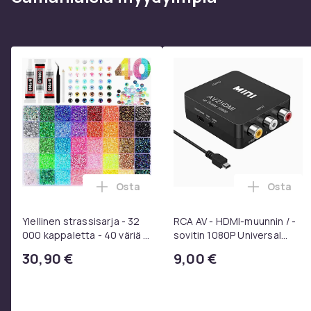
Tuotenro
Tuoteturvallisuustiedot
Osta
Osta
Lisää Ylellinen strassisarja - 32 000 kap
Lisää RC
Ylellinen strassisarja - 32
RCA AV - HDMI-muunnin / -
000 kappaletta - 40 väriä -
sovitin 1080P Universal
Strassit laatikossa - DIY-
Musta
30,90 €
9,00 €
strassit - koko 3mm - Liima
pinseteillä - liimattavat
strassit -