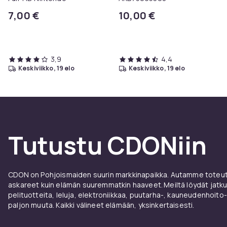
7,00 €
10,00 €
3,9
4,4
keskiviikko, 19 elo
keskiviikko, 19 elo
Tutustu CDONiin
CDON on Pohjoismaiden suurin markkinapaikka. Autamme toteutt
askareet kuin elämän suuremmatkin haaveet. Meiltä löydät jatku
pelituotteita, leluja, elektroniikkaa, puutarha-, kauneudenhoito-
paljon muuta. Kaikki välineet elämään, yksinkertaisesti.