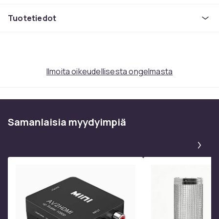
Tuoteturvallisuustiedot
Tuotetiedot
Ilmoita oikeudellisesta ongelmasta
Samanlaisia ​​myydyimpiä
Pa