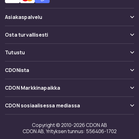
Asiakaspalvelu
Usein kysyttyä (UKK)
Osta turvallisesti
Seuraa pakettia
Maksuvaihtoehdot
Tutustu
Peruuta & palauta tästä
Toimitus
Kategoriat
Ota yhteyttä
CDONista
Käyttöehdot
Tuotemerkit
Tietoa meistä
Takaisinvedot
CDON Markkinapaikka
Oppaat
Asiakasarvionnit
Merchant Help Center
CDON sosiaalisessa mediassa
Työskentele kanssamme
Investor relations
Copyright © 2010-2026 CDON AB
CDON AB, Yrityksen tunnus: 556406-1702
Saavutettavuusseloste