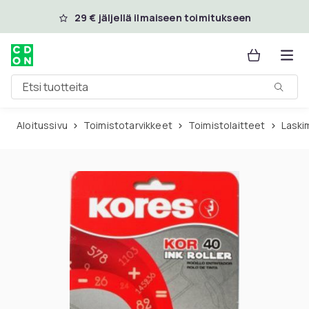
Ohita ja siirry pääsisältöön
29 € jäljellä ilmaiseen toimitukseen
Etsi tuotteita
Aloitussivu
Toimistotarvikkeet
Toimistolaitteet
Lask