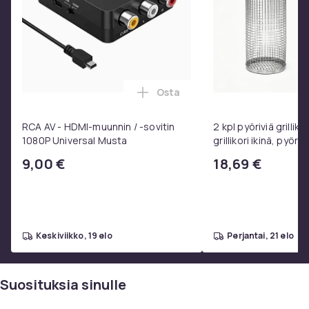
Osta
Lisää RCA AV - HDMI-muunnin / 
RCA AV - HDMI-muunnin / -sovitin
2 kpl pyöriviä grilliko
1080P Universal Musta
grillikori ikinä, pyöre
ruostumattomasta 
9,00 €
18,69 €
valmistettu grilliver
keskiviikko, 19 elo
perjantai, 21 elo
Suosituksia sinulle