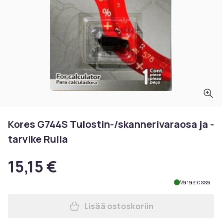
Kores G744S Tulostin-/skannerivaraosa ja -
tarvike Rulla
15,15 €
Varastossa
Lisää ostoskoriin
Lisää Kores G744S Tulostin-