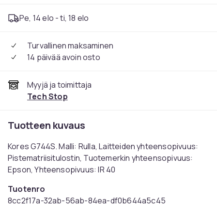
Pe, 14 elo - ti, 18 elo
Turvallinen maksaminen
14 päivää avoin osto
Myyjä ja toimittaja
Tech Stop
Tuotteen kuvaus
Kores G744S. Malli: Rulla, Laitteiden yhteensopivuus:
Pistematriisitulostin, Tuotemerkin yhteensopivuus:
Epson, Yhteensopivuus: IR 40
Tuotenro
8cc2f17a-32ab-56ab-84ea-df0b644a5c45