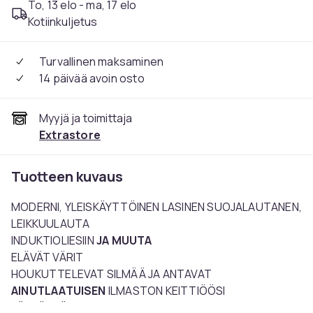
To, 13 elo - ma, 17 elo
Kotiinkuljetus
Turvallinen maksaminen
14 päivää avoin osto
Myyjä ja toimittaja
Extrastore
Tuotteen kuvaus
MODERNI, YLEISKÄYTTÖINEN LASINEN SUOJALAUTANEN,
LEIKKUULAUTA
INDUKTIOLIESIIN
JA MUUTA
ELÄVÄT VÄRIT
HOUKUTTELEVAT SILMÄÄ JA ANTAVAT
AINUTLAATUISEN
ILMASTON KEITTIÖÖSI
KÄYTÄNNÖLLINEN