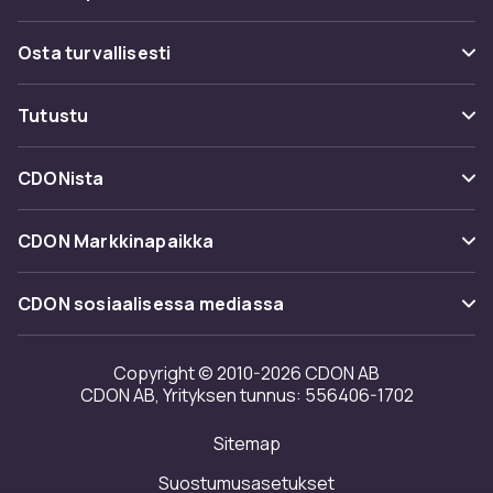
Usein kysyttyä (UKK)
Osta turvallisesti
Seuraa pakettia
Maksuvaihtoehdot
Tutustu
Peruuta & palauta tästä
Toimitus
Kategoriat
Ota yhteyttä
CDONista
Käyttöehdot
Tuotemerkit
Tietoa meistä
Takaisinvedot
CDON Markkinapaikka
Oppaat
Asiakasarvionnit
Merchant Help Center
CDON sosiaalisessa mediassa
Työskentele kanssamme
Investor relations
Copyright © 2010-2026 CDON AB
CDON AB, Yrityksen tunnus: 556406-1702
Saavutettavuusseloste
Sitemap
Avoimuusraportti
Suostumusasetukset