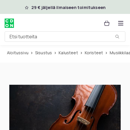
Ohita ja siirry pääsisältöön
29 € jäljellä ilmaiseen toimitukseen
Etsi tuotteita
Aloitussivu
Sisustus
Kalusteet
Koristeet
Musiikkila