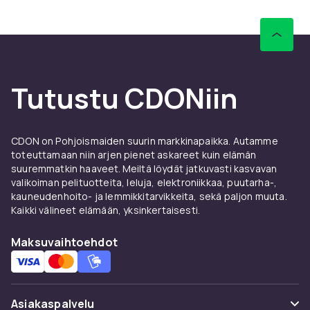
värit voivat hieman
vaihdella näytön tai puhelimen asetusten mukaan. ✔️
Jos sinulla on epäilyksiä tietyn kuvion rakenteesta,
katso kuvat suuremmassa koossa, koska
motiivien annetut nimet ovat oletusarvoisia ja jokainen
Tutustu CDONiin
voi tulkita ne eri tavalla.
Tuotenro
39cd0871-f457-521c-a56d-5255ba9b753b
CDON on Pohjoismaiden suurin markkinapaikka. Autamme
toteuttamaan niin arjen pienet askareet kuin elämän
Tuoteturvallisuustiedot
suuremmatkin haaveet. Meiltä löydät jatkuvasti kasvavan
valikoiman pelituotteita, leluja, elektroniikkaa, puutarha-,
kauneudenhoito- ja lemmikkitarvikkeita, sekä paljon muuta.
Kaikki välineet elämään, yksinkertaisesti.
Maksuvaihtoehdot
Asiakaspalvelu