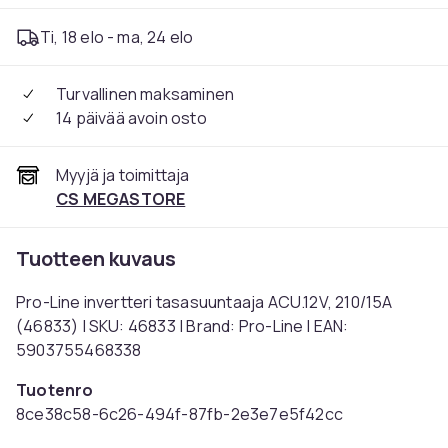
Ti, 18 elo - ma, 24 elo
Turvallinen maksaminen
14 päivää avoin osto
Myyjä ja toimittaja
CS MEGASTORE
Tuotteen kuvaus
Pro-Line invertteri tasasuuntaaja ACU.12V, 210/15A
(46833) | SKU: 46833 | Brand: Pro-Line | EAN:
5903755468338
Tuotenro
8ce38c58-6c26-494f-87fb-2e3e7e5f42cc