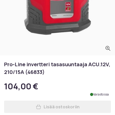
Pro-Line invertteri tasasuuntaaja ACU.12V,
210/15A (46833)
104,00 €
Varastossa
Lisää ostoskoriin
Lisää Pro-Line invertteri t