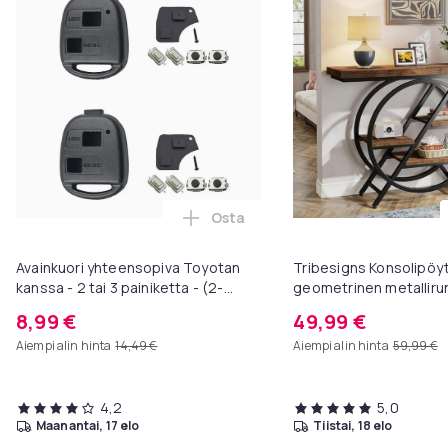
Osta
Lisää Avainkuori yhteensopiva To
Avainkuori yhteensopiva Toyotan
Tribesigns Konsolipöyt
kanssa - 2 tai 3 painiketta - (2-
geometrinen metallirun
Pack) 2 knappar kit
x 81 cm, eteispöytä, s
8,99 €
49,99 €
sohvapöytä
Aiempi alin hinta
14,49 €
Aiempi alin hinta
59,99 €
4,2
5,0
maanantai, 17 elo
tiistai, 18 elo