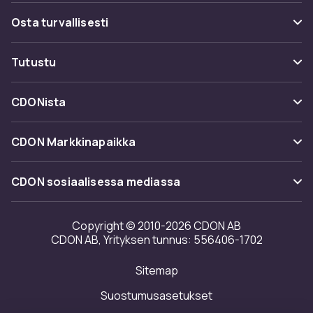
Usein kysyttyä (UKK)
Osta turvallisesti
Seuraa pakettia
Maksuvaihtoehdot
Tutustu
Peruuta & palauta tästä
Toimitus
Kategoriat
Ota yhteyttä
CDONista
Käyttöehdot
Tuotemerkit
Tietoa meistä
Takaisinvedot
CDON Markkinapaikka
Oppaat
Asiakasarvionnit
Merchant Help Center
CDON sosiaalisessa mediassa
Työskentele kanssamme
Investor relations
Copyright © 2010-2026 CDON AB
CDON AB, Yrityksen tunnus: 556406-1702
Saavutettavuusseloste
Sitemap
Avoimuusraportti
Suostumusasetukset