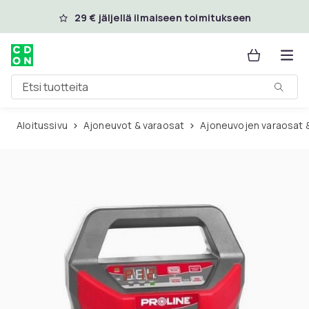
Ohita ja siirry pääsisältöön
29 € jäljellä ilmaiseen toimitukseen
Etsi tuotteita
Aloitussivu
Ajoneuvot & varaosat
Ajoneuvojen varaosat 