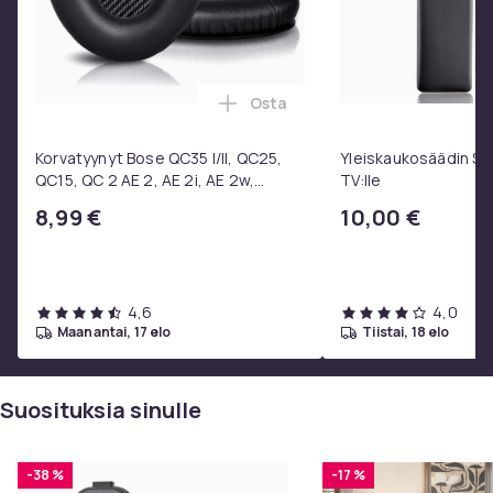
Osta
Lisää Korvatyynyt Bose QC35 I/
Korvatyynyt Bose QC35 I/II, QC25,
Yleiskaukosäädin S
QC15, QC 2 AE 2, AE 2i, AE 2w,
TV:lle
SoundTrue, SoundLink Black
8,99 €
10,00 €
4,6
4,0
maanantai, 17 elo
tiistai, 18 elo
Suosituksia sinulle
-38 %
-17 %