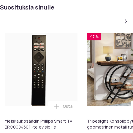
Suosituksia sinulle
-17 %
Osta
Lisää Yleiskaukosäädin Philips S
Yleiskaukosäädin Philips Smart TV
Tribesigns Konsolipöyt
BRC0984501 -televisioille
geometrinen metallirun
x 81 cm, eteispöytä, s