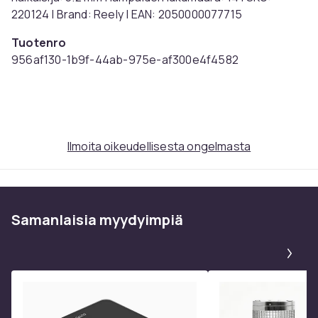
220124 | Brand: Reely | EAN: 2050000077715
Tuotenro
956af130-1b9f-44ab-975e-af300e4f4582
Tuoteturvallisuustiedot
Ilmoita oikeudellisesta ongelmasta
Samanlaisia ​​myydyimpiä
Pa