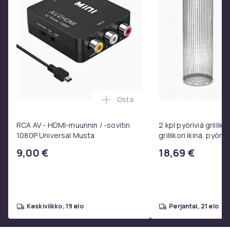
Osta
Lisää RCA AV - HDMI-muunnin / 
RCA AV - HDMI-muunnin / -sovitin
2 kpl pyöriviä grilliko
1080P Universal Musta
grillikori ikinä, pyöre
ruostumattomasta 
9,00 €
18,69 €
valmistettu grilliver
keskiviikko, 19 elo
perjantai, 21 elo