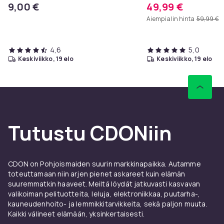
9,00 €
49,99 €
sohvapöytä
Aiempi alin hinta
59,99 €
4,6
5,0
keskiviikko, 19 elo
keskiviikko, 19 elo
Tutustu CDONiin
CDON on Pohjoismaiden suurin markkinapaikka. Autamme
toteuttamaan niin arjen pienet askareet kuin elämän
suuremmatkin haaveet. Meiltä löydät jatkuvasti kasvavan
valikoiman pelituotteita, leluja, elektroniikkaa, puutarha-,
kauneudenhoito- ja lemmikkitarvikkeita, sekä paljon muuta.
Kaikki välineet elämään, yksinkertaisesti.