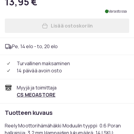
13,95 €
Varastossa
Lisää ostoskoriin
Lisää Reely Moottorihämähä
Pe, 14 elo - to, 20 elo
Turvallinen maksaminen
14 päivää avoin osto
Myyjä ja toimittaja
CS MEGASTORE
Tuotteen kuvaus
Reely Moottorihämähäkki Moduulin tyyppi: 0.6 Poran
halkaisija: 3.2 mm Hampaiden lukumäärä: 14 | SKU: