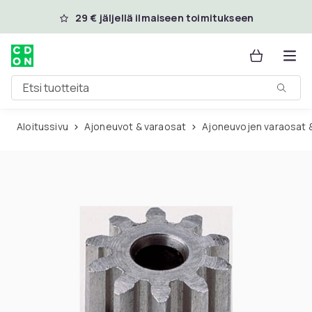
Ohita ja siirry pääsisältöön
29 € jäljellä ilmaiseen toimitukseen
Etsi tuotteita
Aloitussivu
Ajoneuvot & varaosat
Ajoneuvojen varaosat 