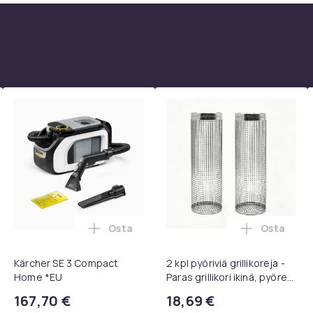
Osta
Osta
 1080P Universal Musta ostoskoriin
rvatyynyt Bose QC35 I/II, QC25, QC15, QC 2 AE 2, AE 2i, AE 2w,
Lisää Kärcher SE 3 Compact Home *EU os
Lisää 2 kp
Kärcher SE 3 Compact
2 kpl pyöriviä grillikoreja -
Home *EU
Paras grillikori ikinä, pyöreä
ruostumattomasta
167,70 €
18,69 €
teräksestä valmistettu