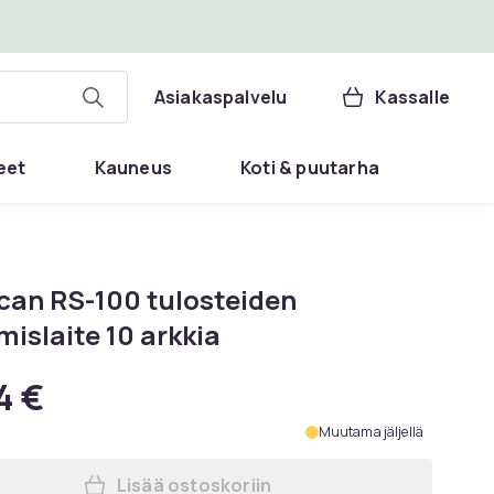
Asiakaspalvelu
Kassalle
eet
Kauneus
Koti & puutarha
can RS-100 tulosteiden
islaite 10 arkkia
4 €
Muutama jäljellä
Lisää ostoskoriin