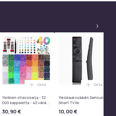
Paneeli
Osta
Osta
 SoundTrue, SoundLink Black ostoskoriin
toskoriin
l pyöriviä grillikoreja - Paras grillikori ikinä, pyöreä ruostum
Lisää Ylellinen strassisarja - 32 000 kappal
Lisää Yleis
Ylellinen strassisarja - 32
Yleiskaukosäädin Samsung
000 kappaletta - 40 väriä -
Smart TV:lle
Strassit laatikossa - DIY-
30,90 €
10,00 €
strassit - koko 3mm - Liima