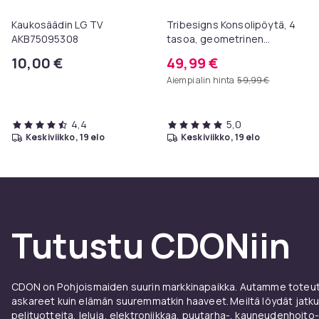
Kaukosäädin LG TV
Tribesigns Konsolipöytä, 4
AKB75095308
tasoa, geometrinen
metallirunko, 100 x 30 x 81
10,00 €
49,99 €
cm, eteispöytä, sivupöytä,
Aiempi alin hinta
59,99 €
sohvapöytä
4,4
5,0
keskiviikko, 19 elo
keskiviikko, 19 elo
Tutustu CDONiin
CDON on Pohjoismaiden suurin markkinapaikka. Autamme toteutt
askareet kuin elämän suuremmatkin haaveet. Meiltä löydät jatku
pelituotteita, leluja, elektroniikkaa, puutarha-, kauneudenhoito-