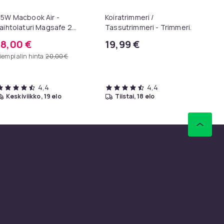
5W Macbook Air -
Koiratrimmeri /
G4
aihtolaturi Magsafe 2
Tassutrimmeri - Trimmeri
Na
1465 A1436 A1466 A1435
Tassuille
10
18,00 €
19,99 €
1
iempi alin hinta
20,00 €
4,4
4,4
keskiviikko, 19 elo
tiistai, 18 elo