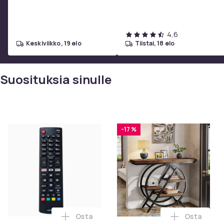
4,6
keskiviikko, 19 elo
tiistai, 18 elo
Suosituksia sinulle
-17 %
Osta
Osta
Lisää Kaukosäädin LG TV AKB75095308 os
Lisää Trib