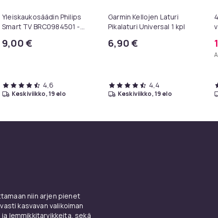
Yleiskaukosäädin Philips
Garmin Kellojen Laturi
4
Smart TV BRC0984501 -
Pikalaturi Universal 1 kpl
v
televisioille
A
9,00 €
6,90 €
A
4,6
4,4
keskiviikko, 19 elo
keskiviikko, 19 elo
amaan niin arjen pienet
vasti kasvavan valikoiman
 ja lemmikkitarvikkeita, sekä