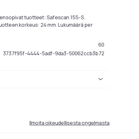
eensopivat tuotteet: Safescan 155-S.
Tuotteen korkeus: 24 mm. Lukumäärä per
60
3737f95f-4444-5adf-9da3-50062ccb3b72
Ilmoita oikeudellisesta ongelmasta