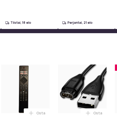
grilliverkko
tiistai, 18 elo
perjantai, 21 elo
Osta
Osta
toskoriin
esigns Konsolipöytä, 4 tasoa, geometrinen metallirunko, 100 x 
Lisää Yleiskaukosäädin Philips Smart TV BR
Lisää Garmin