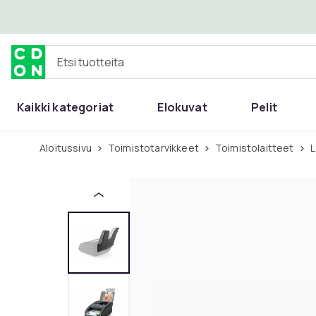
Ohita ja siirry pääsisältöön
Etsi tuotteita
Kaikki kategoriat
Elokuvat
Pelit
Aloitussivu
Toimistotarvikkeet
Toimistolaitteet