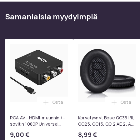
Samanlaisia ​​myydyimpiä
Osta
Osta
Lisää RCA AV - HDMI-muunnin / -sovitin
Lisää Ko
RCA AV - HDMI-muunnin / -
Korvatyynyt Bose QC35 I/II,
sovitin 1080P Universal
QC25, QC15, QC 2 AE 2, AE
Musta
2i, AE 2w, SoundTrue,
9,00 €
8,99 €
SoundLink Black