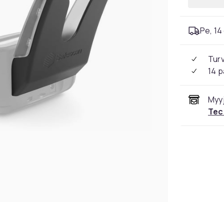
Pe, 14 
Tur
14 p
Myyj
Tec