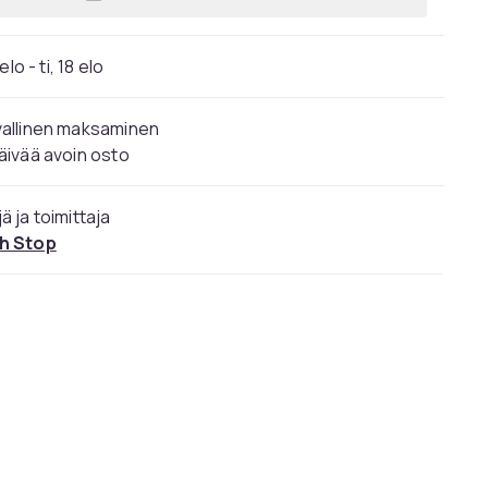
Lisää Safescan RS-100 tulosteiden p
elo - ti, 18 elo
vallinen maksaminen
äivää avoin osto
ä ja toimittaja
h Stop