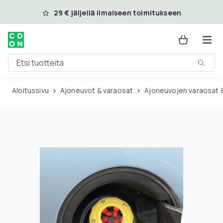
Ohita ja siirry pääsisältöön
29 € jäljellä ilmaiseen toimitukseen
Etsi tuotteita
Aloitussivu
Ajoneuvot & varaosat
Ajoneuvojen varaosat 