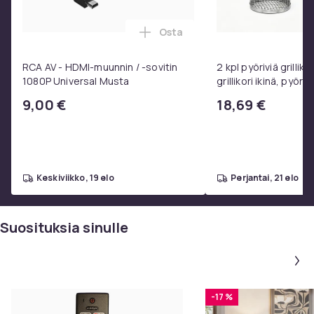
Osta
Lisää RCA AV - HDMI-muunnin / 
RCA AV - HDMI-muunnin / -sovitin
2 kpl pyöriviä grilliko
1080P Universal Musta
grillikori ikinä, pyöre
ruostumattomasta 
9,00 €
18,69 €
valmistettu grilliver
keskiviikko, 19 elo
perjantai, 21 elo
Suosituksia sinulle
-17 %