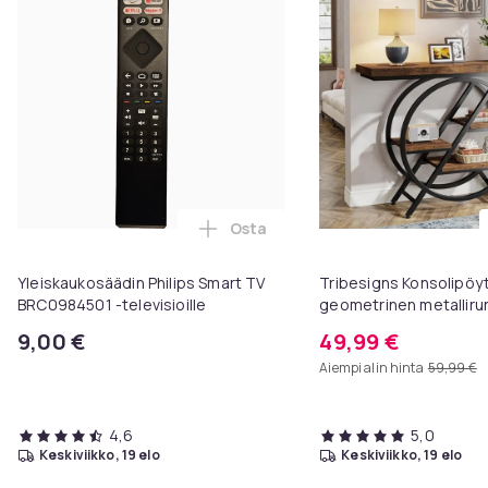
Osta
Lisää Yleiskaukosäädin Philips S
Yleiskaukosäädin Philips Smart TV
Tribesigns Konsolipöyt
BRC0984501 -televisioille
geometrinen metallirun
x 81 cm, eteispöytä, s
9,00 €
49,99 €
sohvapöytä
Aiempi alin hinta
59,99 €
4,6
5,0
keskiviikko, 19 elo
keskiviikko, 19 elo