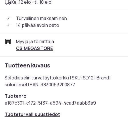
Ke, 12 elo - ti, 18 elo
Turvallinen maksaminen
14 päivää avoin osto
Myyjä ja toimittaja
CS MEGASTORE
Tuotteen kuvaus
Solodieselin turvatäyttökorkki | SKU: SD12 | Brand:
solodiesel | EAN: 3830053200877
Tuotenro
e187c301-c172-5f37-a594-4cad7aabb3a9
Tuoteturvallisuustiedot