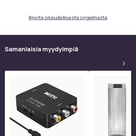
Ilmoita oikeudellisesta ongelmasta
Samanlaisia ​​myydyimpiä
Pa