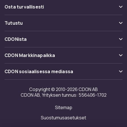
Usein kysyttyä (UKK)
Osta turvallisesti
Seuraa pakettia
Maksuvaihtoehdot
Tutustu
Peruuta & palauta tästä
Toimitus
Kategoriat
Ota yhteyttä
CDONista
Käyttöehdot
Tuotemerkit
Tietoa meistä
Takaisinvedot
CDON Markkinapaikka
Oppaat
Asiakasarvionnit
Merchant Help Center
CDON sosiaalisessa mediassa
Työskentele kanssamme
Investor relations
Copyright © 2010-2026 CDON AB
CDON AB, Yrityksen tunnus: 556406-1702
Saavutettavuusseloste
Sitemap
Avoimuusraportti
Suostumusasetukset