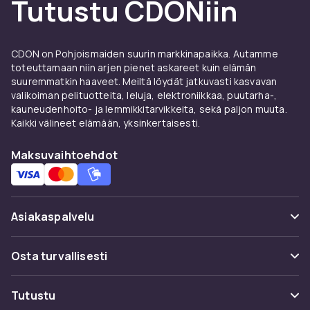
Tutustu CDONiin
suojakuoret ja lisävarusteet
Etsitkö lisätarvikkeita iPhone 12 minin-
CDON on Pohjoismaiden suurin markkinapaikka. Autamme
puhelimeesi? CDON:ilta löydät laajan
toteuttamaan niin arjen pienet askareet kuin elämän
valikoiman tarvikkeita iPhone 12 minin-
suuremmatkin haaveet. Meiltä löydät jatkuvasti kasvavan
puhelimelle, jossa on kaksoiskamera
valikoiman pelituotteita, leluja, elektroniikkaa, puutarha-,
kauneudenhoito- ja lemmikkitarvikkeita, sekä paljon muuta.
kompaktissa muodossa 5G:llä ja maailman
Kaikki välineet elämään, yksinkertaisesti.
pienin 5G-puhelin lanseeraushetkellä. Olitpa
sitten etsimässä suojakuorta, näytönsuojaa,
Maksuvaihtoehdot
laturia tai muita käytännöllisiä lisätarvikkeita,
löydät sen täältä.
Suojakuoret ja näytönsuojat
Asiakaspalvelu
iPhone 12 minin-puhelimelle
Usein kysyttyä (UKK)
Osta turvallisesti
MagSafe-kuoret sopivat kompaktiin iPhone 12
miniin ja mahdollistavat 15W:n latauksen.
Seuraa pakettia
Valitse ohuen läpinäkyvän kuoren, kestävän
Maksuvaihtoehdot
Tutustu
Peruuta & palauta tästä
iskunkestävän mallin tai lompakkokuoren