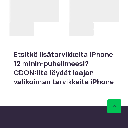
Etsitkö lisätarvikkeita iPhone
12 minin-puhelimeesi?
CDON:ilta löydät laajan
valikoiman tarvikkeita iPhone
12 minin-puhelimelle, jossa
on kaksoiskamera
kompaktissa muodossa
5G:llä ja maailman pienin 5G-
puhelin lanseeraushetkellä –