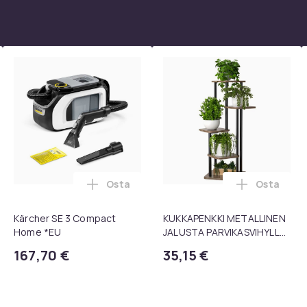
4c0b38b8-b489-50ca-8c92-01b434d09d91
Osta
Osta
 1080P Universal Musta ostoskoriin
kpl pyöriviä grillikoreja - Paras grillikori ikinä, pyöreä ruostu
Lisää Kärcher SE 3 Compact Home *EU os
Lisää KUK
Kärcher SE 3 Compact
KUKKAPENKKI METALLINEN
Home *EU
JALUSTA PARVIKASVIHYLLY
106 CM [KUKKAPENKKI1]
167,70 €
35,15 €