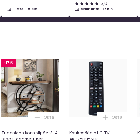
5,0
tiistai, 18 elo
maanantai, 17 elo
-17 %
Osta
Osta
BRC0984501 -televisioille ostoskoriin
ack Oral-B yhteensopivia hammasharjanpäitä ostoskoriin
Lisää Tribesigns Konsolipöytä, 4 tasoa, ge
Lisää Kauko
Tribesigns Konsolipöytä, 4
Kaukosäädin LG TV
K
tasoa, geometrinen
AKB75095308
T