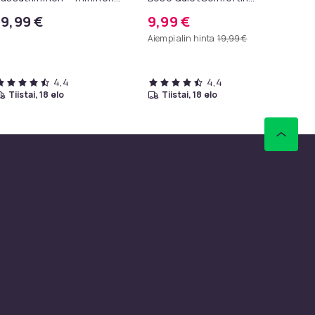
assuille
kanssa -
10
19,99 €
9,99 €
1
QC35/QC25/QC15/AE2 - 2-
Aiempi alin hinta
19,99 €
Kpl Musta
4,4
4,4
tiistai, 18 elo
tiistai, 18 elo