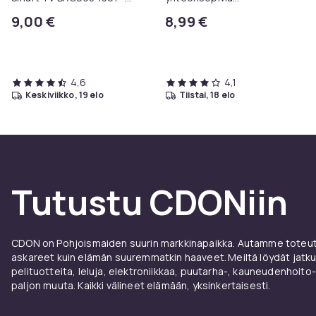
televisioille
hammasharjanpäitä
9,00 €
8,99 €
4,6
4,1
keskiviikko, 19 elo
tiistai, 18 elo
Tutustu CDONiin
CDON on Pohjoismaiden suurin markkinapaikka. Autamme toteutt
askareet kuin elämän suuremmatkin haaveet. Meiltä löydät jatku
pelituotteita, leluja, elektroniikkaa, puutarha-, kauneudenhoito-
paljon muuta. Kaikki välineet elämään, yksinkertaisesti.