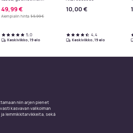
metallirunko, 100 x 30 x 81
T
49,99 €
10,00 €
cm, eteispöytä, sivupöytä,
Aiempi alin hinta
59,99 €
sohvapöytä
5,0
4,4
keskiviikko, 19 elo
keskiviikko, 19 elo
amaan niin arjen pienet
vasti kasvavan valikoiman
 ja lemmikkitarvikkeita, sekä