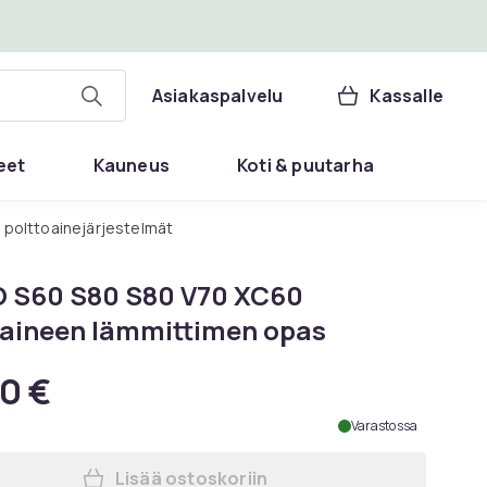
Asiakaspalvelu
Kassalle
eet
Kauneus
Koti & puutarha
 polttoainejärjestelmät
 S60 S80 S80 V70 XC60
oaineen lämmittimen opas
0 €
Varastossa
Lisää ostoskoriin