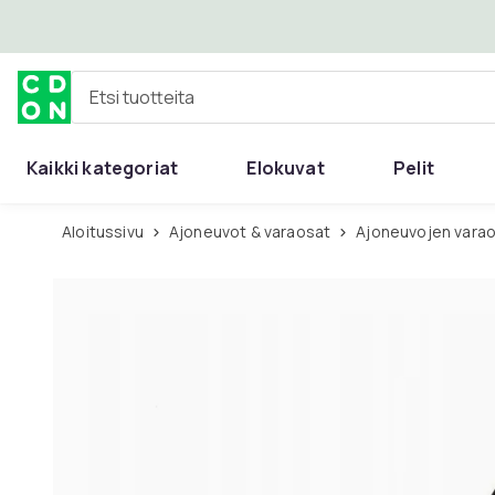
Ohita ja siirry pääsisältöön
Etsi tuotteita
Kaikki kategoriat
Elokuvat
Pelit
Aloitussivu
Ajoneuvot & varaosat
Ajoneuvojen varao