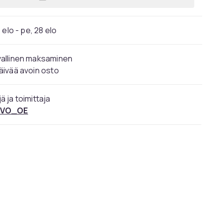
Lisää VOLVO S60 S80 S80 V70 XC60 
 elo - pe, 28 elo
vallinen maksaminen
äivää avoin osto
ä ja toimittaja
LVO_OE