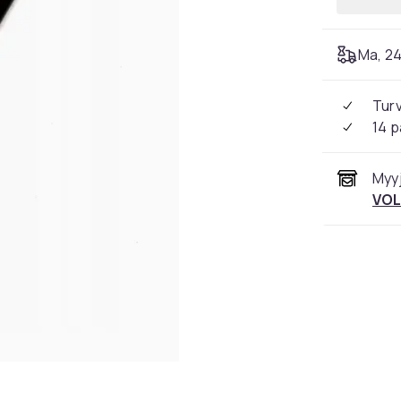
Ma, 24
Tur
14 p
Myyj
VO