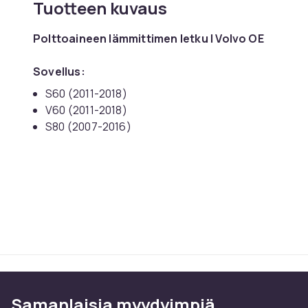
Tuotteen kuvaus
Polttoaineen lämmittimen letku | Volvo OE
Sovellus:
S60 (2011-2018)
V60 (2011-2018)
S80 (2007-2016)
V70 (2008-2016)
XC70 (2008-2016)
XC60 (2009-2017)
Parametrit:
Kunto
: Uusi
Osavalmistaja:
Volvo OE
Car type:
Volvo Volvo Volvo: Henkilöautot
Osanumero: 31405031
Samanlaisia ​​myydyimpiä