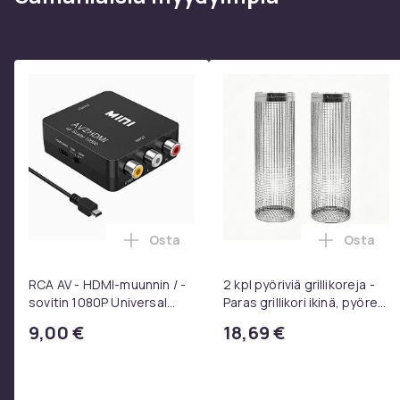
Tarjottu osa on alkuperäinen, upouusi.
Tuotenro
Tuoteturvallisuustiedot
Osta
Osta
Lisää RCA AV - HDMI-muunnin / -sovitin
Lisää 2 
RCA AV - HDMI-muunnin / -
2 kpl pyöriviä grillikoreja -
sovitin 1080P Universal
Paras grillikori ikinä, pyöreä
Musta
ruostumattomasta
9,00 €
18,69 €
teräksestä valmistettu
grilliverkko