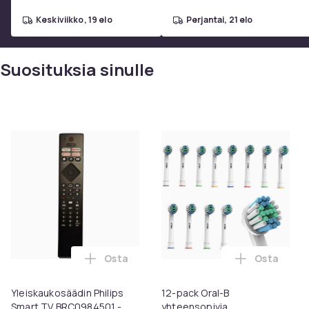
keskiviikko, 19 elo
perjantai, 21 elo
Suosituksia sinulle
Osta
Osta
Lisää Yleiskaukosäädin Philips Smart TV 
Lisää 12-p
Yleiskaukosäädin Philips
12-pack Oral-B
Smart TV BRC0984501 -
yhteensopivia