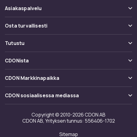
Asiakaspalvelu
Usein kysyttyä (UKK)
Osta turvallisesti
Seuraa pakettia
Maksuvaihtoehdot
Tutustu
Peruuta & palauta tästä
Toimitus
Kategoriat
Ota yhteyttä
CDONista
Käyttöehdot
Tuotemerkit
Tietoa meistä
Takaisinvedot
CDON Markkinapaikka
Oppaat
Asiakasarvionnit
Merchant Help Center
CDON sosiaalisessa mediassa
Työskentele kanssamme
Investor relations
Copyright © 2010-2026 CDON AB
CDON AB, Yrityksen tunnus: 556406-1702
Saavutettavuusseloste
Sitemap
Avoimuusraportti