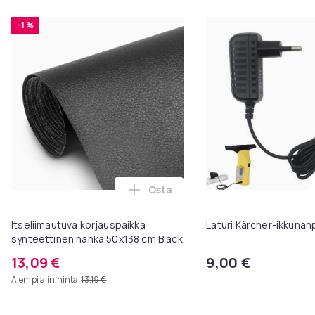
-1 %
Osta
Lisää Itseliimautuva korjauspai
Itseliimautuva korjauspaikka
Laturi Kärcher-ikkunanp
synteettinen nahka 50x138 cm Black
13,09 €
9,00 €
Aiempi alin hinta
13,19 €