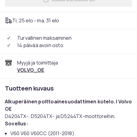
Lisää VOLVO S60 V60 S80 V7
Ti, 25 elo - ma, 31 elo
Turvallinen maksaminen
14 päivää avoin osto
Myyjä ja toimittaja
VOLVO_OE
Tuotteen kuvaus
Alkuperäinen polttoainesuodattimen kotelo.
| Volvo
OE
D4204TX-, D5204TX- ja D5244TX-moottoreihin.
Sovellus:
V60 V60 V60CC (2011-2018).