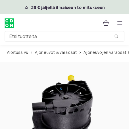
Ohita ja siirry pääsisältöön
29 € jäljellä ilmaiseen toimitukseen
Etsi tuotteita
Aloitussivu
Ajoneuvot & varaosat
Ajoneuvojen varaosat 