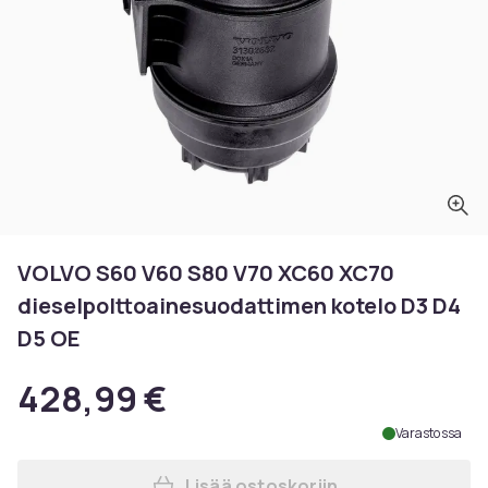
VOLVO S60 V60 S80 V70 XC60 XC70
dieselpolttoainesuodattimen kotelo D3 D4
D5 OE
428,99 €
Varastossa
Lisää ostoskoriin