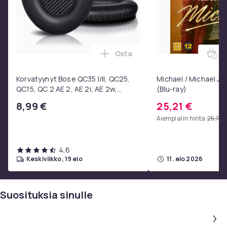
Osta
E
Lisää Korvatyynyt Bose QC35 I/
Korvatyynyt Bose QC35 I/II, QC25,
Michael / Michael Ja
QC15, QC 2 AE 2, AE 2i, AE 2w,
(Blu-ray)
SoundTrue, SoundLink Black
8,99 €
25,21 €
Aiempi alin hinta
25,72 
4,6
keskiviikko, 19 elo
11. elo 2026
Suosituksia sinulle