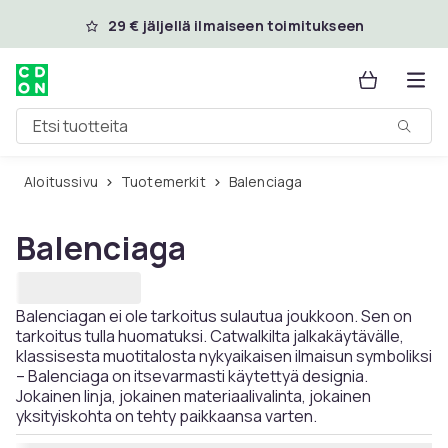
Ohita ja siirry pääsisältöön
29 € jäljellä ilmaiseen toimitukseen
Etsi tuotteita
Aloitussivu
Tuotemerkit
Balenciaga
Balenciaga
Balenciagan ei ole tarkoitus sulautua joukkoon. Sen on
tarkoitus tulla huomatuksi. Catwalkilta jalkakäytävälle,
klassisesta muotitalosta nykyaikaisen ilmaisun symboliksi
– Balenciaga on itsevarmasti käytettyä designia.
Jokainen linja, jokainen materiaalivalinta, jokainen
yksityiskohta on tehty paikkaansa varten.