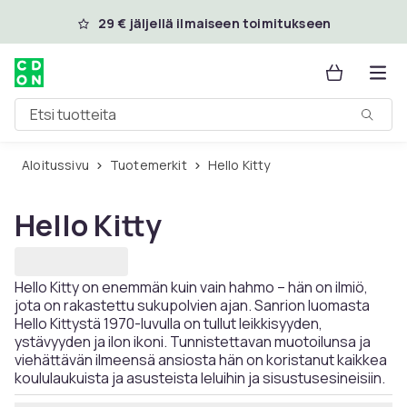
Ohita ja siirry pääsisältöön
29 € jäljellä ilmaiseen toimitukseen
Etsi tuotteita
Aloitussivu
Tuotemerkit
Hello Kitty
Hello Kitty
Hello Kitty on enemmän kuin vain hahmo – hän on ilmiö,
jota on rakastettu sukupolvien ajan. Sanrion luomasta
Hello Kittystä 1970-luvulla on tullut leikkisyyden,
ystävyyden ja ilon ikoni. Tunnistettavan muotoilunsa ja
viehättävän ilmeensä ansiosta hän on koristanut kaikkea
koululaukuista ja asusteista leluihin ja sisustusesineisiin.