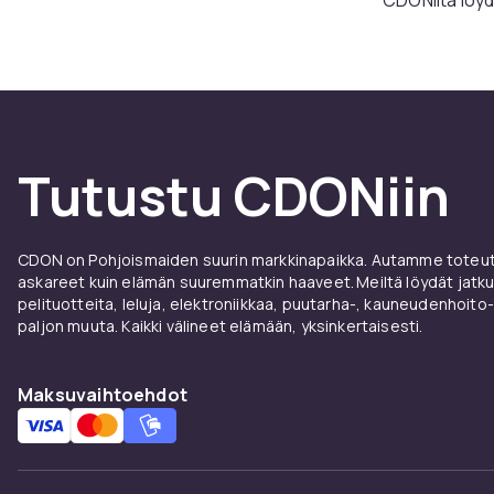
sadepukuja, ke
sitten työmat
löytyy jotaki
Kaikil
Tutustu CDONiin
riippu
Helly Hansen s
CDON on Pohjoismaiden suurin markkinapaikka. Autamme toteutt
vaatteita liik
askareet kuin elämän suuremmatkin haaveet. Meiltä löydät jatku
ympäri vuoden 
pelituotteita, leluja, elektroniikkaa, puutarha-, kauneudenhoito-
pysyä kuivina
paljon muuta. Kaikki välineet elämään, yksinkertaisesti.
vaatteita – ne
Osa ak
Maksuvaihtoehdot
Parasta Helly
hengittää, kes