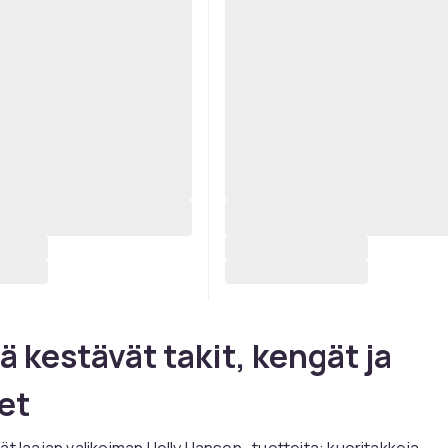
ä kestävät takit, kengät ja
et
ät laajan valikoiman Helly Hansen -tuotteita: kuoritakkeja,