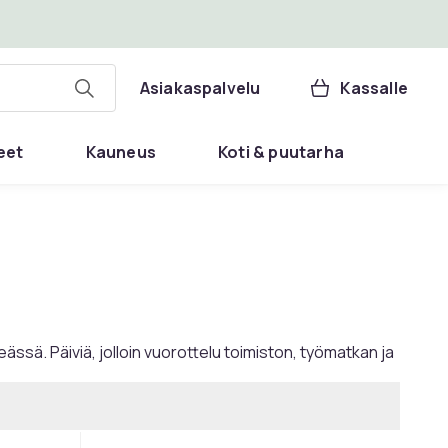
Asiakaspalvelu
Kassalle
eet
Kauneus
Koti & puutarha
eässä. Päiviä, jolloin vuorottelu toimiston, työmatkan ja