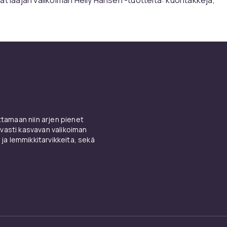
nkiä, liivejä, neuleita ja asusteita – sekä naisille että miehille
kalla, vaeltamassa tai etsimässä luotettavaa vaatetta arkeen
n sopivaa. Toiminnallisuus kohtaa laadun jokaisessa saumass
le, jotka liikkuvat elämässä sä
matta
opii niille, jotka elävät elämää, jossa sään ei tarvitse hallita.
amaan niin arjen pienet
kuvalle vanhemmalle, ulkoilmaihmiselle, joka tuntee olonsa hall
vasti kasvavan valikoiman
pyöräilevälle toimistotyöntekijälle ja kaikille, jotka haluavat 
 ja lemmikkitarvikkeita, sekä
 ja lämpiminä tinkimättä liikkuvuudesta. Nämä eivät ole näyttä
 ovat ratkaisuja.
tiivista arkea
 Hansenissa ei ole se, että se näkyy. Se, että se tuntuu. Se s
tää – ja siitä tulee luonnollinen osa reppuasi tai eteispukuas