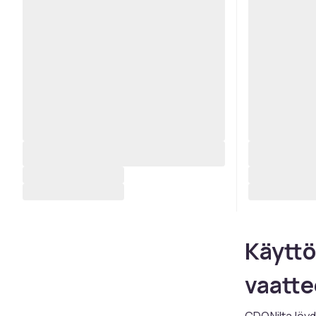
Käyttö
vaatte
CDONilta löyd