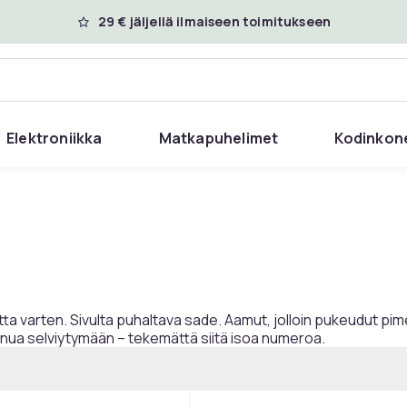
29 € jäljellä ilmaiseen toimitukseen
Elektroniikka
Matkapuhelimet
Kodinkon
utta varten. Sivulta puhaltava sade. Aamut, jolloin pukeudut pim
sinua selviytymään – tekemättä siitä isoa numeroa.