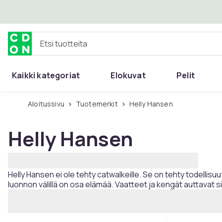
Ohita ja siirry pääsisältöön
Etsi tuotteita
Kaikki kategoriat
Elokuvat
Pelit
Aloitussivu
Tuotemerkit
Helly Hansen
Helly Hansen
Helly Hansen ei ole tehty catwalkeille. Se on tehty todellisu
luonnon välillä on osa elämää. Vaatteet ja kengät auttavat 