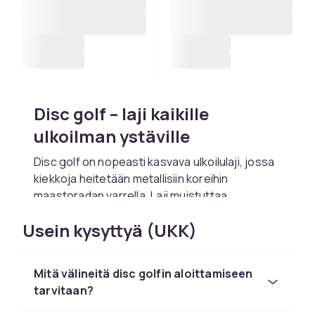
Disc golf – laji kaikille
ulkoilman ystäville
Disc golf on nopeasti kasvava ulkoilulaji, jossa
kiekkoja heitetään metallisiin koreihin
maastoradan varrella. Laji muistuttaa
perinteistä golfia, mutta välineenä toimii
Usein kysyttyä (UKK)
frisbeekiekko pallon sijaan. Reitti kulkee usein
metsässä, niityllä tai puistoalueella, ja jokainen
väylä on suunniteltu eri tyyppisille heitoille. Disc
Mitä välineitä disc golfin aloittamiseen
golfia voi harrastaa iästä tai kuntotasosta
tarvitaan?
riippumatta, sillä laji kehittää tasapainoa,
koordinaatiota ja pitkäjänteisyyttä hauskalla