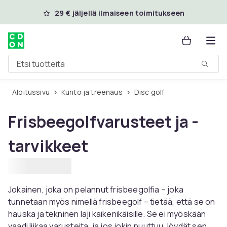
Ohita ja siirry pääsisältöön
29 € jäljellä ilmaiseen toimitukseen
Etsi tuotteita
Aloitussivu
Kunto ja treenaus
Disc golf
Frisbeegolfvarusteet ja -
tarvikkeet
Jokainen, joka on pelannut frisbeegolfia – joka
tunnetaan myös nimellä frisbeegolf – tietää, että se on
hauska ja tekninen laji kaikenikäisille. Se ei myöskään
vaadi liikaa varusteita, ja jos jokin puuttuu, löydät sen