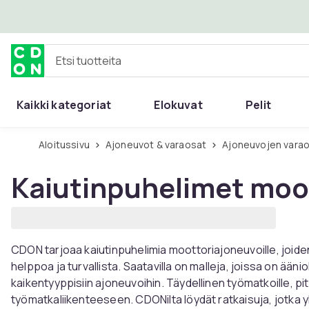
Ohita ja siirry pääsisältöön
Etsi tuotteita
Kaikki kategoriat
Elokuvat
Pelit
Aloitussivu
Ajoneuvot & varaosat
Ajoneuvojen varao
Kaiutinpuhelimet moo
CDON tarjoaa kaiutinpuhelimia moottoriajoneuvoille, joide
helppoa ja turvallista. Saatavilla on malleja, joissa on äänio
kaikentyyppisiin ajoneuvoihin. Täydellinen työmatkoille, pit
työmatkaliikenteeseen. CDONilta löydät ratkaisuja, jotka 