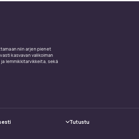
amaan niin arjen pienet
vasti kasvavan valikoiman
 ja lemmikkitarvikkeita, sekä
sesti
Tutustu
oehdot
Kategoriat