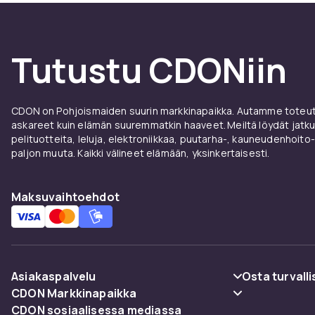
Tutustu CDONiin
CDON on Pohjoismaiden suurin markkinapaikka. Autamme toteutt
askareet kuin elämän suuremmatkin haaveet. Meiltä löydät jatku
pelituotteita, leluja, elektroniikkaa, puutarha-, kauneudenhoito-
paljon muuta. Kaikki välineet elämään, yksinkertaisesti.
Maksuvaihtoehdot
Asiakaspalvelu
Osta turvalli
CDON Markkinapaikka
Usein kysyttyä (UKK)
Maksuvaiht
CDON sosiaalisessa mediassa