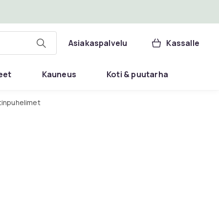
Asiakaspalvelu
Kassalle
eet
Kauneus
Koti & puutarha
utinpuhelimet