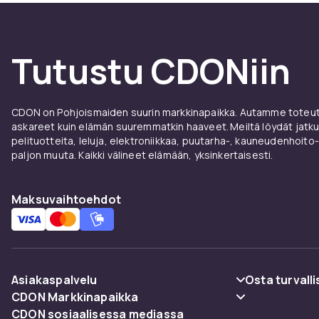
Tutustu CDONiin
CDON on Pohjoismaiden suurin markkinapaikka. Autamme toteutt
askareet kuin elämän suuremmatkin haaveet. Meiltä löydät jatku
pelituotteita, leluja, elektroniikkaa, puutarha-, kauneudenhoito-
paljon muuta. Kaikki välineet elämään, yksinkertaisesti.
Maksuvaihtoehdot
Asiakaspalvelu
Osta turvalli
CDON Markkinapaikka
Usein kysyttyä (UKK)
Maksuvaiht
CDON sosiaalisessa mediassa