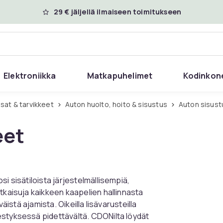
29 € jäljellä ilmaiseen toimitukseen
Elektroniikka
Matkapuhelimet
Kodinkon
sat & tarvikkeet
Auton huolto, hoito & sisustus
Auton sisust
eet
i sisätiloista järjestelmällisempiä,
tkaisuja kaikkeen kaapelien hallinnasta
äistä ajamista. Oikeilla lisävarusteilla
estyksessä pidettävältä. CDONilta löydät