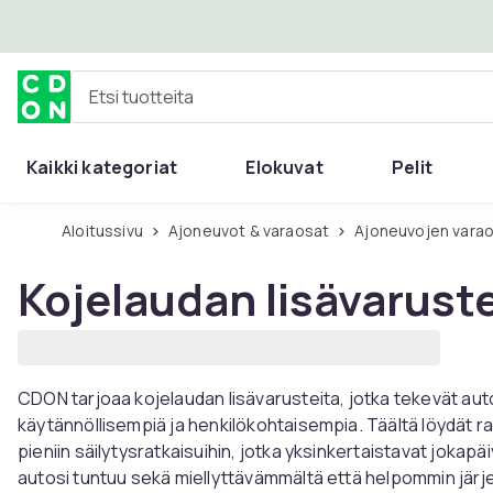
Ohita ja siirry pääsisältöön
Etsi tuotteita
Kaikki kategoriat
Elokuvat
Pelit
Aloitussivu
Ajoneuvot & varaosat
Ajoneuvojen varao
Kojelaudan lisävarust
CDON tarjoaa kojelaudan lisävarusteita, jotka tekevät autos
käytännöllisempiä ja henkilökohtaisempia. Täältä löydät ra
pieniin säilytysratkaisuihin, jotka yksinkertaistavat jokapäiv
autosi tuntuu sekä miellyttävämmältä että helpommin järj