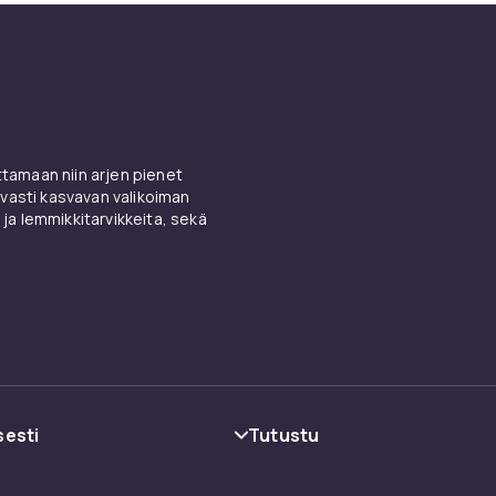
amaan niin arjen pienet
vasti kasvavan valikoiman
 ja lemmikkitarvikkeita, sekä
sesti
Tutustu
oehdot
Kategoriat