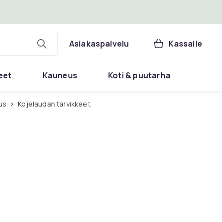
Asiakaspalvelu
Kassalle
eet
Kauneus
Koti & puutarha
us
Kojelaudan tarvikkeet