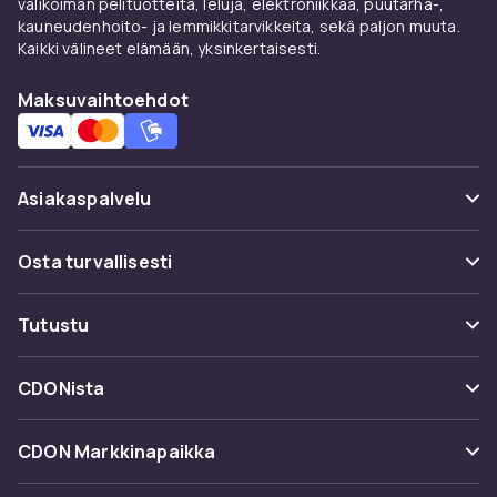
valikoiman pelituotteita, leluja, elektroniikkaa, puutarha-,
kauneudenhoito- ja lemmikkitarvikkeita, sekä paljon muuta.
Kaikki välineet elämään, yksinkertaisesti.
Maksuvaihtoehdot
Asiakaspalvelu
Usein kysyttyä (UKK)
Osta turvallisesti
Seuraa pakettia
Maksuvaihtoehdot
Tutustu
Peruuta & palauta tästä
Toimitus
Kategoriat
Ota yhteyttä
CDONista
Käyttöehdot
Tuotemerkit
Tietoa meistä
Takaisinvedot
CDON Markkinapaikka
Oppaat
Asiakasarvionnit