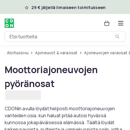
Ohita ja siirry pääsisältöön
29 € jäljellä ilmaiseen toimitukseen
Etsi tuotteita
Aloitussivu
Ajoneuvot & varaosat
Ajoneuvojen varaosat 
Moottoriajoneuvojen
pyöränosat
CDONin avulla löydät helposti moottoriajoneuvojen
vanteiden osia, kun haluat pitää autosi hyvässä
kunnossa jokapäiväisessä elämässä. Täältä löydät
kaiken navoista, pulteista ja vannekuopista osiin, jotka