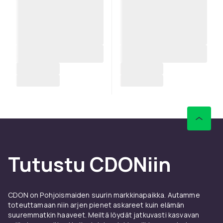
Tutustu CDONiin
CDON on Pohjoismaiden suurin markkinapaikka. Autamme
toteuttamaan niin arjen pienet askareet kuin elämän
suuremmatkin haaveet. Meiltä löydät jatkuvasti kasvavan