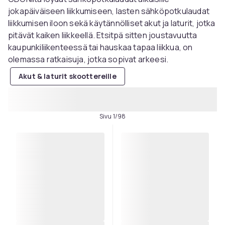
jokapäiväiseen liikkumiseen, lasten sähköpotkulaudat
liikkumisen iloon sekä käytännölliset akut ja laturit, jotka
pitävät kaiken liikkeellä. Etsitpä sitten joustavuutta
kaupunkiliikenteessä tai hauskaa tapaa liikkua, on
olemassa ratkaisuja, jotka sopivat arkeesi.
Akut & laturit skoottereille
Sivu 1/98