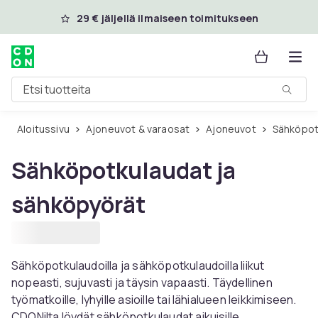
Ohita ja siirry pääsisältöön
29 € jäljellä ilmaiseen toimitukseen
Etsi tuotteita
Aloitussivu
Ajoneuvot & varaosat
Ajoneuvot
Sähköpo
Sähköpotkulaudat ja
sähköpyörät
Sähköpotkulaudoilla ja sähköpotkulaudoilla liikut
nopeasti, sujuvasti ja täysin vapaasti. Täydellinen
työmatkoille, lyhyille asioille tai lähialueen leikkimiseen.
CDONilta löydät sähköpotkulaudat aikuisille