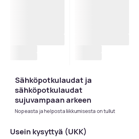
Sähköpotkulaudat ja
sähköpotkulaudat
sujuvampaan arkeen
Nopeasta ja helposta liikkumisesta on tullut
luonnollinen osa arkea. Sähköpotkulaudat ja
sähköpotkulaudat tarjoavat joustavan
Usein kysyttyä (UKK)
kulkuvälineen, joka sopii sekä