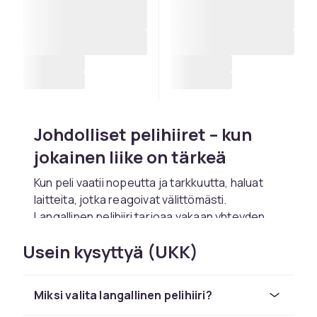
Johdolliset pelihiiret – kun
jokainen liike on tärkeä
Kun peli vaatii nopeutta ja tarkkuutta, haluat
laitteita, jotka reagoivat välittömästi.
Langallinen pelihiiri tarjoaa vakaan yhteyden,
pienen viiveen ja tasaisen suorituskyvyn –
Usein kysyttyä (UKK)
olitpa sitten keskellä peliä tai harjoittelemassa
kehittymistä. Ei paristoja, ei keskeytyksiä – vain
täysi hallinta.
Miksi valita langallinen pelihiiri?
Reagointia ja vakautta ilman