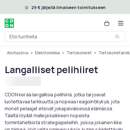
Ohita ja siirry pääsisältöön
29 € jäljellä ilmaiseen toimitukseen
Etsi tuotteita
Aloitussivu
Elektroniikka
Tietokoneet
Tietokonetarvi
Langalliset pelihiiret
CDON kerää langallisia pelihiiriä, jotka tarjoavat
luotettavaa tarkkuutta ja nopeaa reagointikykyä, jota
monet pelaajat etsivät jokapäiväisessä elämässä.
Täältä löydät malleja kaikkeen nopeista
toimintahetkistä strategiapeleihin, joissa jokainen liike
on tärkeä. Voit valita ominaisuuksia, kuten säädettävän