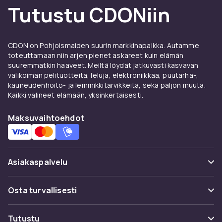
Muotoilu, joka sopii
Tutustu CDONiin
pelikokemukseesi
RGB-valaistus, kumipäällysteiset kahvat,
CDON on Pohjoismaiden suurin markkinapaikka. Autamme
säädettävä paino – langallisia pelihiiriä on
toteuttamaan niin arjen pienet askareet kuin elämän
saatavilla monenlaisissa malleissa. Halusitpa
suuremmatkin haaveet. Meiltä löydät jatkuvasti kasvavan
sitten hiiren, joka sulautuu pelikokoonpanoosi
valikoiman pelituotteita, leluja, elektroniikkaa, puutarha-,
tai erottuu siitä, on olemassa vaihtoehtoja,
kauneudenhoito- ja lemmikkitarvikkeita, sekä paljon muuta.
Kaikki välineet elämään, yksinkertaisesti.
jotka sopivat sekä käteesi että silmääsi.
Miksi monet esports-pelaajat
Maksuvaihtoehdot
valitsevat langallisen hiiren
Kilpailupelaamisessa jokainen millisekunti on
Asiakaspalvelu
tärkeä – siksi langalliset pelihiiret ovat usein
ensisijainen valinta. Ne tarjoavat tasaisen
Usein kysyttyä (UKK)
suorituskyvyn ilman viiveen riskiä ja toimivat
Osta turvallisesti
heti, kun kytket ne. Ei ajureita, ei häiriöitä – vain
Seuraa pakettia
suora kosketus käden ja näytön välillä. Monille
Maksuvaihtoehdot
Tutustu