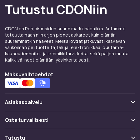
työpaikalle, messuille tai julkiseen tilaan?
Tutustu CDONiin
Valikoimastamme löytyy TV-telineitä ja -
jalustoja, jotka sopivat kaikkeen kevyistä 32-
tuumaisista näytöistä suurempiin 85-
CDON on Pohjoismaiden suurin markkinapaikka. Autamme
tuumaisiin malleihin. Etsi oikeat VESA-mitat,
toteuttamaan niin arjen pienet askareet kuin elämän
painokapasiteetti ja säädettävyys – ja löydät
suuremmatkin haaveet. Meiltä löydät jatkuvasti kasvavan
valikoiman pelituotteita, leluja, elektroniikkaa, puutarha-,
oikean heti.
kauneudenhoito- ja lemmikkitarvikkeita, sekä paljon muuta.
Kaikki välineet elämään, yksinkertaisesti.
Yhdistä muihin
lisävarusteisiin
Maksuvaihtoehdot
Jotta saat kaiken irti asennuksestasi, voit
yhdistää TV-telineen tai -jalustan
Asiakaspalvelu
kaapelinhallintaan, äänentoistojärjestelmiin ja
älykkäisiin kaukosäätimiin. Kokonaisratkaisu
Usein kysyttyä (UKK)
parantaa sekä kokemusta että vaikutelmaa –
Osta turvallisesti
tekemättä siitä monimutkaista.
Seuraa pakettia
Maksuvaihtoehdot
Tutustu