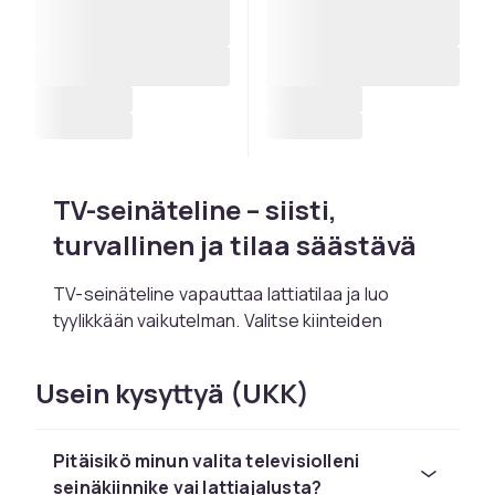
TV-seinäteline – siisti,
turvallinen ja tilaa säästävä
TV-seinäteline vapauttaa lattiatilaa ja luo
tyylikkään vaikutelman. Valitse kiinteiden
mallien välillä huomaamatonta sijoittelua varten
tai siirrettävien seinäkiinnikkeiden välillä, joita
Usein kysyttyä (UKK)
voidaan kääntää ja kallistaa optimaalisen
kulman saavuttamiseksi. Täydellinen
olohuoneisiin, makuuhuoneisiin ja keittiöihin,
Pitäisikö minun valita televisiolleni
joissa tilaa on rajoitetusti, mutta kuvan tulisi
seinäkiinnike vai lattiajalusta?