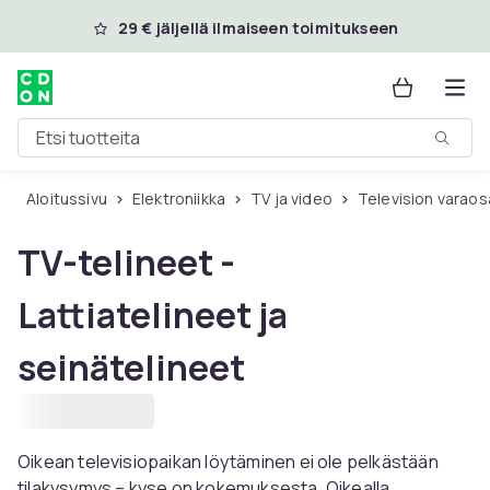
Ohita ja siirry pääsisältöön
29 € jäljellä ilmaiseen toimitukseen
Etsi tuotteita
Aloitussivu
Elektroniikka
TV ja video
Television varaos
TV-telineet -
Lattiatelineet ja
seinätelineet
Oikean televisiopaikan löytäminen ei ole pelkästään
tilakysymys – kyse on kokemuksesta. Oikealla