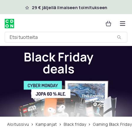
Ohita ja siirry pääsisältöön
29 € jäljellä ilmaiseen toimitukseen
Etsi tuotteita
Aloitussivu
Kampanjat
Black friday
Gaming Black Friday