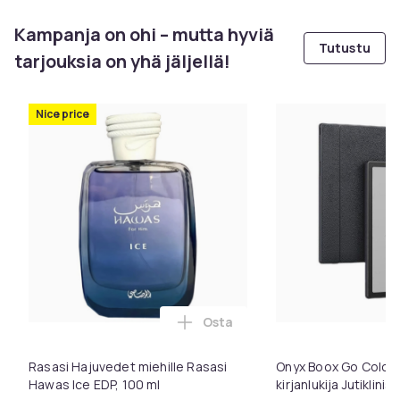
Kampanja on ohi – mutta hyviä
Tutustu
tarjouksia on yhä jäljellä!
Nice price
Osta
Lisää Rasasi Hajuvedet miehill
Rasasi Hajuvedet miehille Rasasi
Onyx Boox Go Color 7
Hawas Ice EDP, 100 ml
kirjanlukija Jutiklini