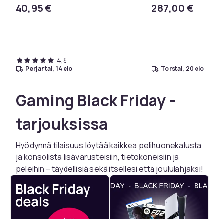
Wi-Fi Juodas
40,95 €
287,00 €
4,8
perjantai, 14 elo
torstai, 20 elo
Gaming Black Friday -
tarjouksissa
Hyödynnä tilaisuus löytää kaikkea pelihuonekalusta
ja konsolista lisävarusteisiin, tietokoneisiin ja
peleihin – täydellisiä sekä itsellesi että joululahjaksi!