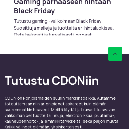
Gaming parhaaseen hintaan
Black Friday
Tutustu gaming -valikoimaan Black Friday.
Suosittuja malleja ja tuotteita eri hintaluokissa.
Osta helposti ja turvallisesti, nopeat
toimitukset.
Tutustu CDONiin
CDON on Pohjoismaiden suurin markkinapaikka. Autamme
toteuttamaan niin arjen pienet askareet kuin elämän
suuremmatkin haaveet. Meiltä löydät jatkuvasti kasvavan
valikoiman pelituotteita, leluja, elektroniikkaa, puutarha-,
kauneudenhoito- ja lemmikkitarvikkeita, sekä paljon muuta.
Kaikki välineet elämään, yksinkertaisesti.