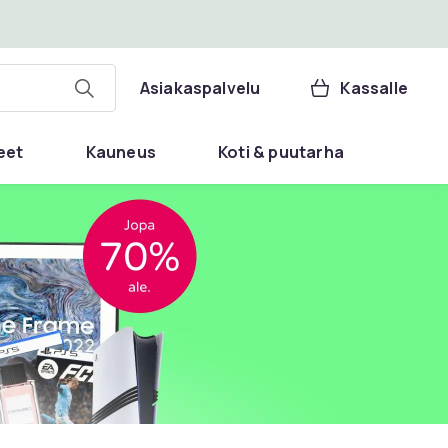
Asiakaspalvelu
Kassalle
eet
Kauneus
Koti & puutarha