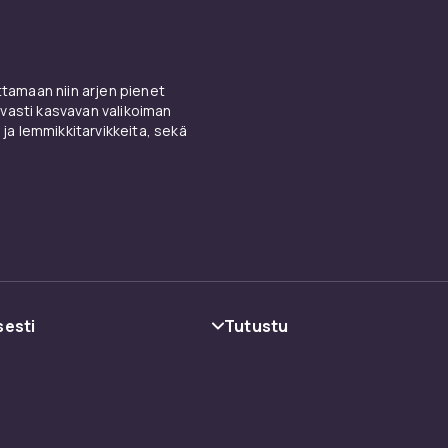
amaan niin arjen pienet
vasti kasvavan valikoiman
 ja lemmikkitarvikkeita, sekä
sesti
Tutustu
oehdot
Kategoriat
Tuotemerkit
Oppaat