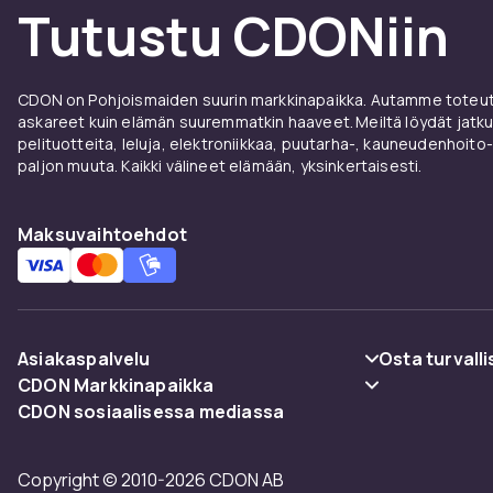
Tutustu CDONiin
CDON on Pohjoismaiden suurin markkinapaikka. Autamme toteutt
askareet kuin elämän suuremmatkin haaveet. Meiltä löydät jatku
pelituotteita, leluja, elektroniikkaa, puutarha-, kauneudenhoito-
paljon muuta. Kaikki välineet elämään, yksinkertaisesti.
Maksuvaihtoehdot
Asiakaspalvelu
Osta turvalli
CDON Markkinapaikka
Usein kysyttyä (UKK)
Maksuvaiht
CDON sosiaalisessa mediassa
Merchant Help Center
Seuraa pakettia
Toimitus
Copyright © 2010-2026 CDON AB
Peruuta & palauta tästä
Käyttöehdot