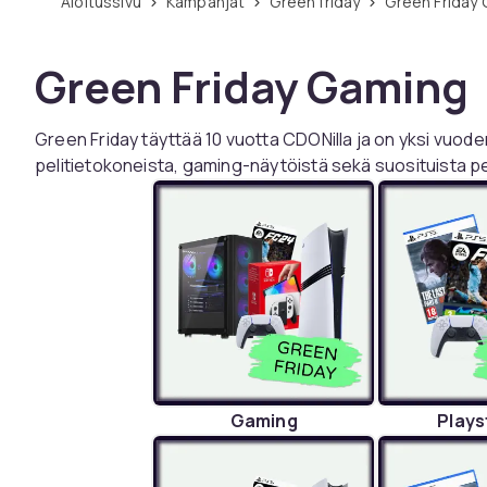
Aloitussivu
Kampanjat
Green friday
Green Friday
Green Friday Gaming
Green Friday täyttää 10 vuotta CDONilla ja on yksi vuod
pelitietokoneista, gaming-näytöistä sekä suosituista pe
Gaming
Plays