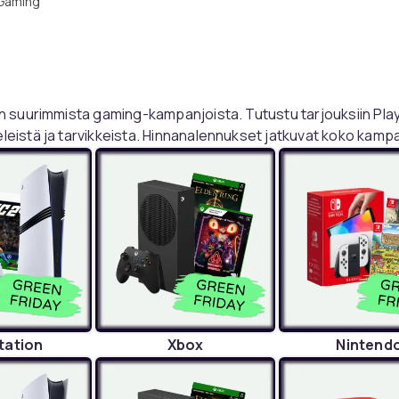
 Gaming
en suurimmista gaming-kampanjoista. Tutustu tarjouksiin Play
leistä ja tarvikkeista. Hinnanalennukset jatkuvat koko kampa
tation
Xbox
Nintend