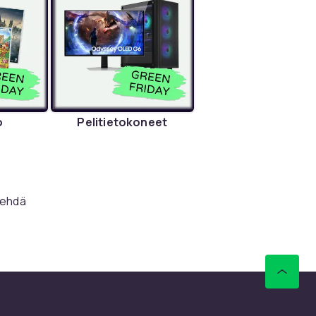
o
Pelitietokoneet
tehdä