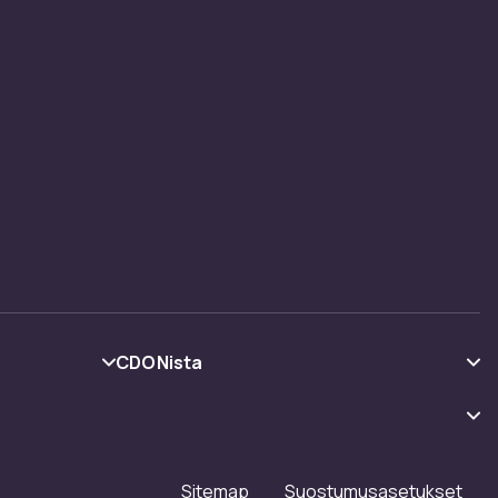
CDONista
Tietoa meistä
Asiakasarvionnit
Työskentele kanssamme
Sitemap
Suostumusasetukset