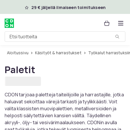
Ohita ja siirry pääsisältöön
29 € jäljellä ilmaiseen toimitukseen
Etsi tuotteita
Aloitussivu
Käsityöt & harrastukset
Työkalut harrastuksii
Paletit
CDON tarjoaa paletteja taiteilijoille ja harrastajille, jotka
haluavat sekoittaa värejä tarkasti ja tyylikkäästi. Voit
valita klassisten muovipalettien, metalliversioiden ja
helposti säilytettävien kansien väliltä. Täydellinen
akryyli-, öljy- tai vesivärimaalaukseen. CDONin avulla
saat työkaluja, jotka tekevät luomisesta helpompaa ja