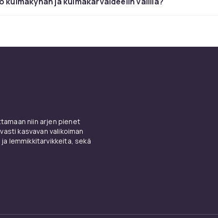
o kulmakynän ja kulmakarvaideelin välillä?
itävä kulmakynä koko päiväk
ulmakynä pysyy paikallaan tahraamatta riippumatta hiestä,
i sateesta. Täydellinen aktiivisille päiville tai jos haluat vält
äivän aikana. CDONista löydät vedenpitäviä kyniä Dependiltä
aybellineltä ja NYXiltä laajassa sävyvalikoimassa.
ut merkit: Depend, Isadora, 
t
amaan niin arjen pienet
vasti kasvavan valikoiman
 ja lemmikkitarvikkeita, sekä
adora ovat kaksi eniten haettua kulmakynämerkkiä CDONissa
Makeup Micro Brow Pencil on edullinen vaihtoehto, jossa on e
akärki. Anastasia Beverly Hills Brow Wiz on premium-merkin s
yös kyniä Maybellineltä, L'Oréalilta, Lumenelta ja Benefitiltä, 
ONiin.