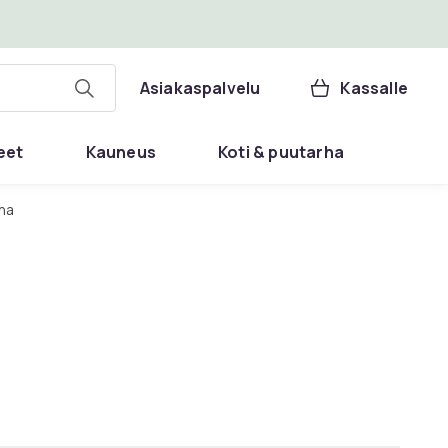
Asiakaspalvelu
Kassalle
eet
Kauneus
Koti & puutarha
na