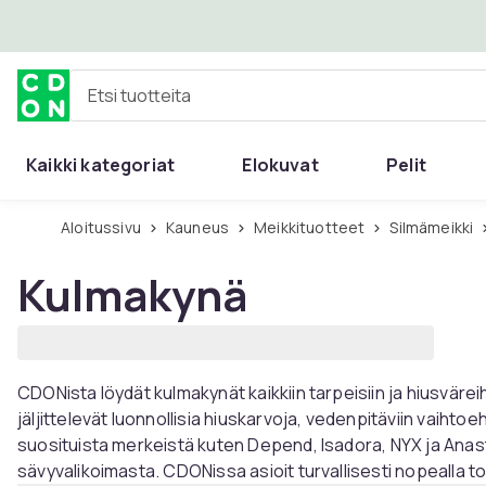
Ohita ja siirry pääsisältöön
Etsi tuotteita
Kaikki kategoriat
Elokuvat
Pelit
Aloitussivu
Kauneus
Meikkituotteet
Silmämeikki
Kulmakynä
CDONista löydät kulmakynät kaikkiin tarpeisiin ja hiusväreih
jäljittelevät luonnollisia hiuskarvoja, vedenpitäviin vaihtoe
suosituista merkeistä kuten Depend, Isadora, NYX ja Anasta
sävyvalikoimasta. CDONissa asioit turvallisesti nopealla to