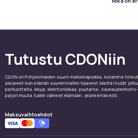
Mikä on er
Vedenp
Vedenpitävä k
kosteudesta ta
koskettelun p
Isadoralta, M
Tutustu CDONiin
Suosit
ja muu
CDON on Pohjoismaiden suurin markkinapaikka. Autamme toteutt
askareet kuin elämän suuremmatkin haaveet. Meiltä löydät jatku
pelituotteita, leluja, elektroniikkaa, puutarha-, kauneudenhoito-
Depend ja Is
paljon muuta. Kaikki välineet elämään, yksinkertaisesti.
Professional 
ohut hiusviiv
Maksuvaihtoehdot
kynä. Löydät m
kerättynä CD