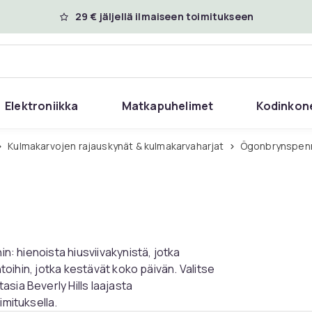
29 € jäljellä ilmaiseen toimitukseen
Elektroniikka
Matkapuhelimet
Kodinkon
Kulmakarvojen rajauskynät & kulmakarvaharjat
Ögonbrynspen
in: hienoista hiusviivakynistä, jotka
htoihin, jotka kestävät koko päivän. Valitse
sia Beverly Hills laajasta
imituksella.